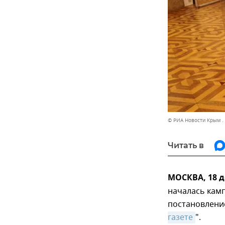
© РИА Новости Крым .
Читать в
МОСКВА, 18 
началась кам
постановлени
газете
".