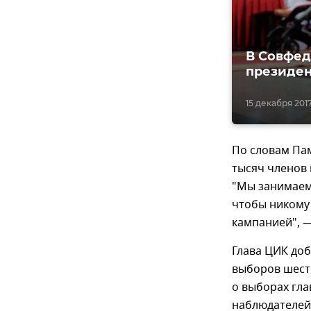
В Совфед
президен
15 декабря 2017
По словам Па
тысяч членов 
"Мы занимаем
чтобы никому 
кампанией", —
Глава ЦИК до
выборов шест
о выборах гла
наблюдателей