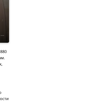
 880
ам.
к,
о
ности