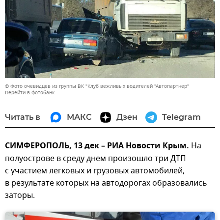
© Фото очевидцев из группы ВК "Клуб вежливых водителей "Автопартнер"
Перейти в фотобанк
Читать в
МАКС
Дзен
Telegram
СИМФЕРОПОЛЬ, 13 дек – РИА Новости Крым.
На
полуострове в среду днем произошло три ДТП
с участием легковых и грузовых автомобилей,
в результате которых на автодорогах образовались
заторы.