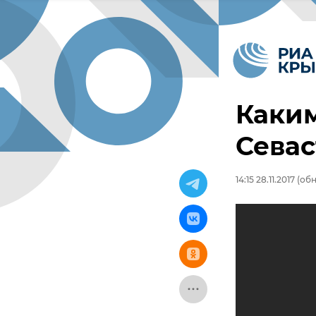
Каки
Севас
14:15 28.11.2017
(обн