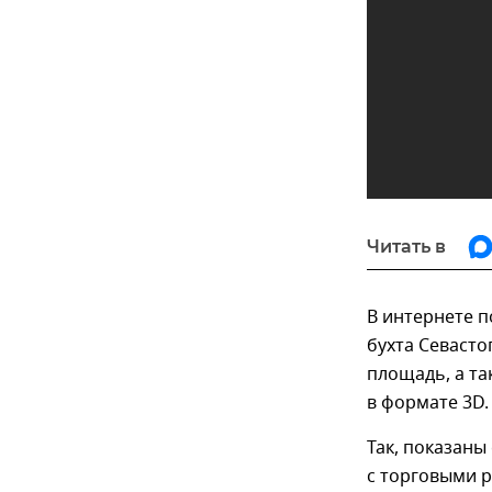
Читать в
В интернете п
бухта Севасто
площадь, а та
в формате 3D.
Так, показаны
с торговыми 