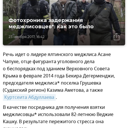
Фотохроника задержания
меджлисовцев*: как это было
23 ноября 2017, 16:42
Речь идет о лидере ялтинского меджлиса Асане
Чапухе, отце фигуранта уголовного дела
о беспорядках под зданием Верховного Совета
Крыма в феврале 2014 года Бекира Дегерменджи,
председателя меджлиса* поселка Грушевка
(Судакский регион) Казима Аметова, а также
Куртсеита Абдуллаева
.
В качестве посредника для получения взятки
меджлисовцы* использовали 82-летнюю Веджие
Кашку. В результате пережитого стресса она