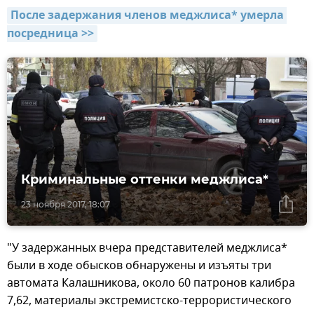
После задержания членов меджлиса* умерла 
посредница >>
Криминальные оттенки меджлиса*
23 ноября 2017, 18:07
"У задержанных вчера представителей меджлиса*
были в ходе обысков обнаружены и изъяты три
автомата Калашникова, около 60 патронов калибра
7,62, материалы экстремистско-террористического