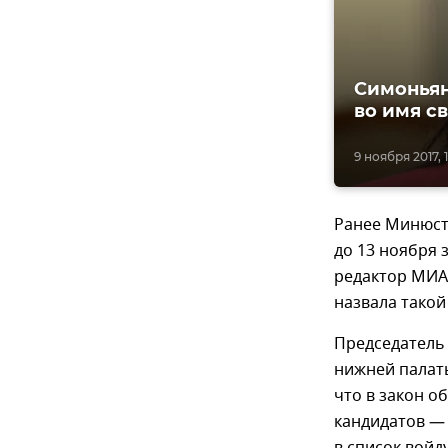
Симоньян
во имя с
9 ноября 2017, 
Ранее Минюст 
до 13 ноября 
редактор МИА 
назвала такой
Председатель
нижней палат
что в закон о
кандидатов — 
в список войду