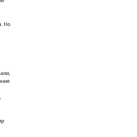
ой
. Но
али,
яние
,
ир