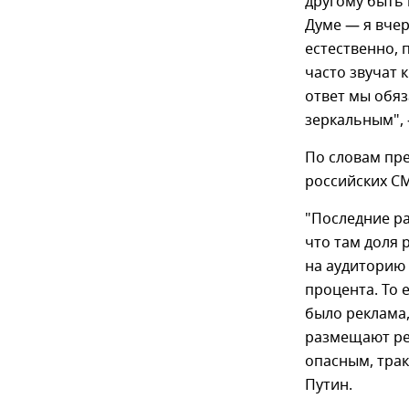
другому быть 
Думе — я вчер
естественно, 
часто звучат 
ответ мы обяз
зеркальным", 
По словам пр
российских С
"Последние ра
что там доля 
на аудиторию 
процента. То 
было реклама
размещают рек
опасным, трак
Путин.