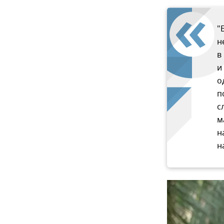
"
н
в
и
о
п
с
м
н
н