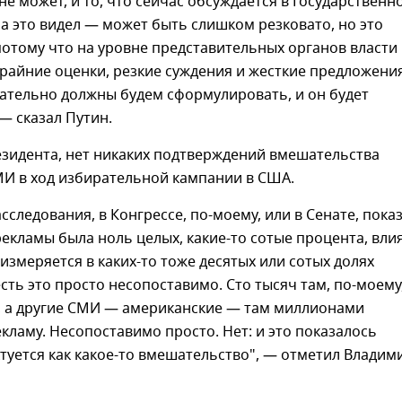
не может, и то, что сейчас обсуждается в Государственн
а это видел — может быть слишком резковато, но это
потому что на уровне представительных органов власти
крайние оценки, резкие суждения и жесткие предложения
ательно должны будем сформулировать, и он будет
— сказал Путин.
езидента, нет никаких подтверждений вмешательства
МИ в ход избирательной кампании в США.
сследования, в Конгрессе, по-моему, или в Сенате, показ
рекламы была ноль целых, какие-то сотые процента, вли
измеряется в каких-то тоже десятых или сотых долях
есть это просто несопоставимо. Сто тысяч там, по-моему
, а другие СМИ — американские — там миллионами
ламу. Несопоставимо просто. Нет: и это показалось
туется как какое-то вмешательство", — отметил Владим