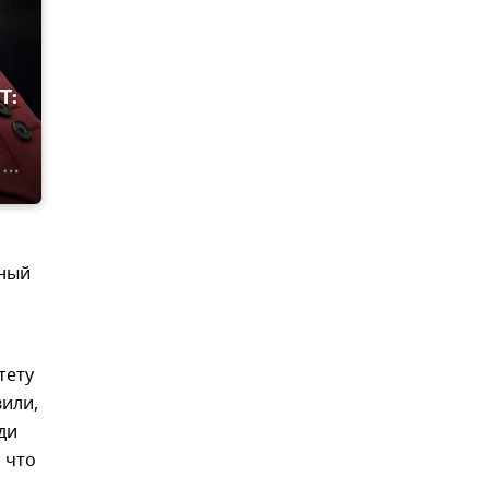
T:
вный
тету
или,
ди
 что