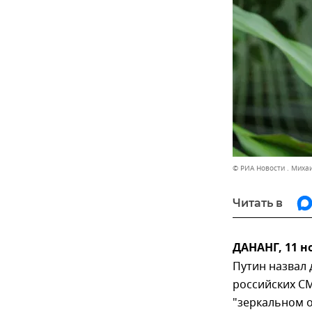
© РИА Новости . Миха
Читать в
ДАНАНГ, 11 н
Путин назвал
российских СМ
"зеркальном о