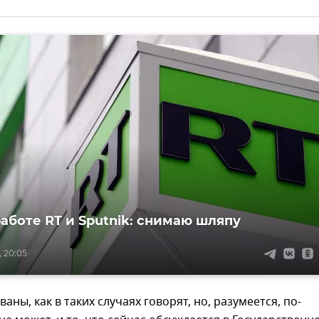
работе RT и Sputnik: снимаю шляпу
, 20:05
ны, как в таких случаях говорят, но, разумеется, по-