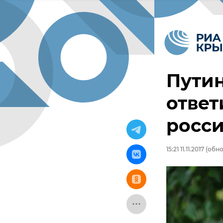
Пути
ответ
росс
15:21 11.11.2017
(обнов