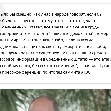
Было бы смешно, как у нас в народе говорят, если бы
е было так грустно. Потому что те, кто это делает
 Соединенных Штатах, все время били себя в грудь
 говорили о том, что они "записные демократы", номер
дин в мире. И в этой связи свобода слова всегда
однималась на щит как светоч демократии. Без свободы
лова демократии не существует. Атака на наши средства
ассовой информации в Соединенных Штатах — это атак
а свободу слова, без всякого сомнения", — заявил Путин
а пресс-конференции по итогам саммита АТЭС.