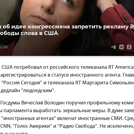
 об идее конгрессмена запретить рекламу R
вободы слова в США
12:30
США потребовал от российского телеканала RT America
зарегистрироваться в статусе иностранного агента. Гла
"Россия Сегодня" и телеканала RT Маргарита Симоньян
 дедлайн "людоедским".
 Госдумы Вячеслав Володин поручил профильному коми
ы парламента выработать зеркальные меры. В думе заяв
б "иностранных агентах" включат иностранные СМИ. Сре
CNN, "Голос Америки" и "Радио Свобода". Не исключено,
т и соцсети.