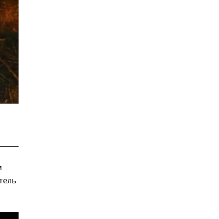
м
тель