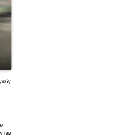
лужбу
ом
 упав