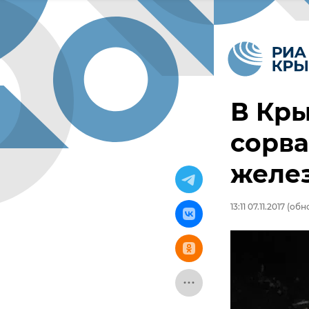
В Кр
сорва
желе
13:11 07.11.2017
(обно