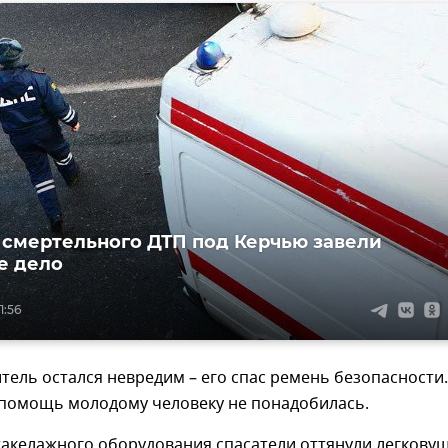
 смертельного ДТП под Керчью завели
е дело
1:56
тель остался невредим – его спас ремень безопасности.
помощь молодому человеку не понадобилась.
акелажного оборудования спасатели оттянули легкову