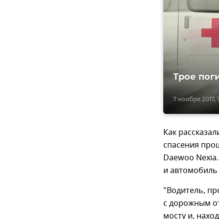
Трое пог
7 ноября 2017, 
Как рассказал
спасения про
Daewoo Nexia.
и автомобиль 
"Водитель, пр
с дорожным от
мосту и, нахо