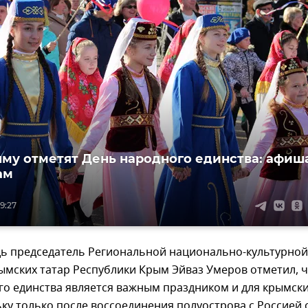
ыму отметят День народного единства: афиш
ам
19:27
дь председатель Региональной национально-культурной
ымских татар Республики Крым Эйваз Умеров отметил, 
го единства является важным праздником и для крымск
ьку только после воссоединения полуострова с Россией 