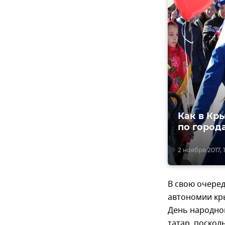
Как в Кр
по город
2 ноября 2017, 
В свою очере
автономии кр
День народно
татар, поскол