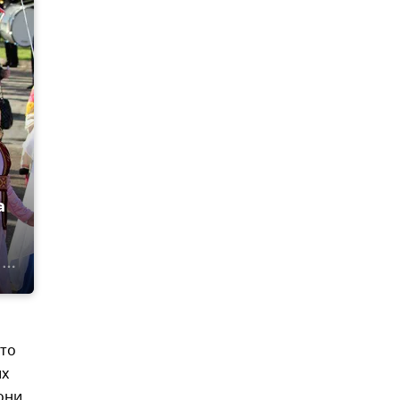
а
что
их
они