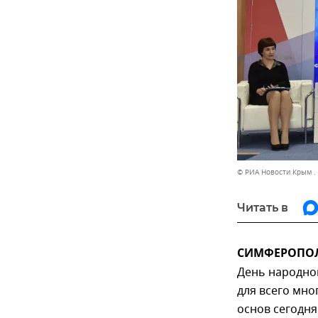
© РИА Новости Крым .
Читать в
СИМФЕРОПОЛЬ
День народно
для всего мн
основ сегодня