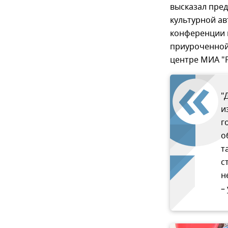
высказал пре
культурной а
конференции 
приуроченной
центре МИА "Р
"
и
г
о
т
с
н
–