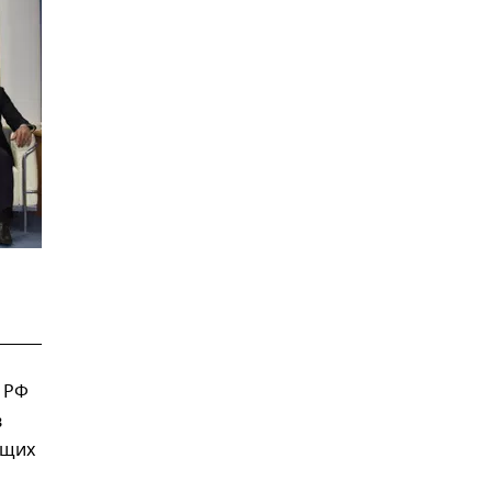
 РФ
в
ющих