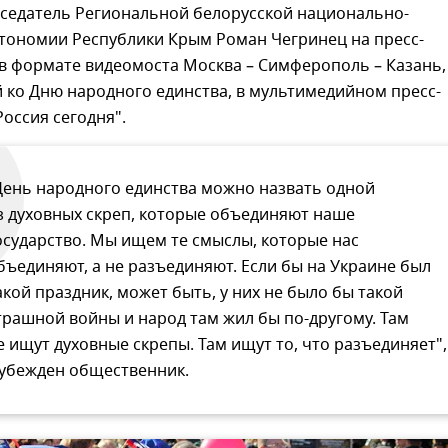
дседатель Региональной белорусской национально-
втономии Республики Крым Роман Чегринец на пресс-
в формате видеомоста Москва – Симферополь – Казань,
 ко Дню народного единства, в мультимедийном пресс-
оссия сегодня".
День народного единства можно назвать одной
з духовных скреп, которые объединяют наше
осударство. Мы ищем те смыслы, которые нас
бъединяют, а не разъединяют. Если бы на Украине был
акой праздник, может быть, у них не было бы такой
трашной войны и народ там жил бы по-другому. Там
е ищут духовные скрепы. Там ищут то, что разъединяет",
 убежден общественник.