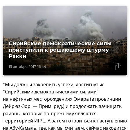
Сирийские демократические силы
приступили к решающему штурму
Ракки
15 октября 2017, 16:44
"Мы должны закрепить успехи, достигнутые
"Сирийскими демократическими силами"
на нефтяных месторождениях Омара (в провинции
Дейр-эз-Зор. — Прим. ред.) и продолжать зачищать
районы, которые по-прежнему являются
территорией ИГ*… А затем готовиться к наступлению
на Абу-Камаль, где, как мы считаем, сейчас находится