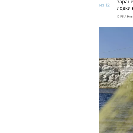
заране
из 12
лодки 
© РИА Нов