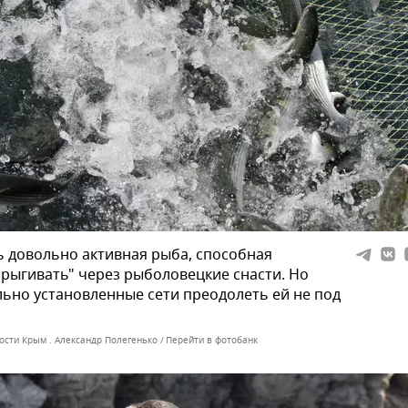
 довольно активная рыба, способная
рыгивать" через рыболовецкие снасти. Но
ьно установленные сети преодолеть ей не под
ости Крым . Александр Полегенько
Перейти в фотобанк