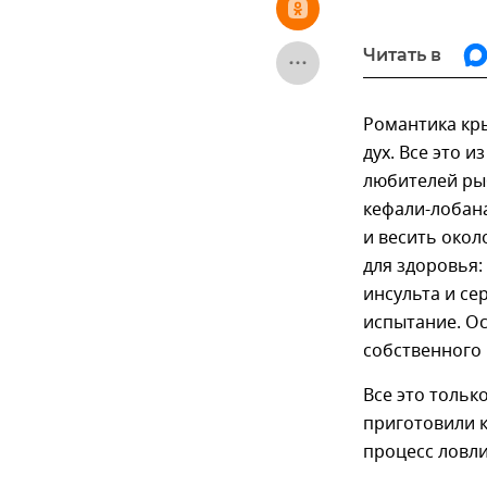
Читать в
Романтика кр
дух. Все это 
любителей ры
кефали-лобана
и весить окол
для здоровья:
инсульта и с
испытание. О
собственного 
Все это тольк
приготовили к
процесс ловли