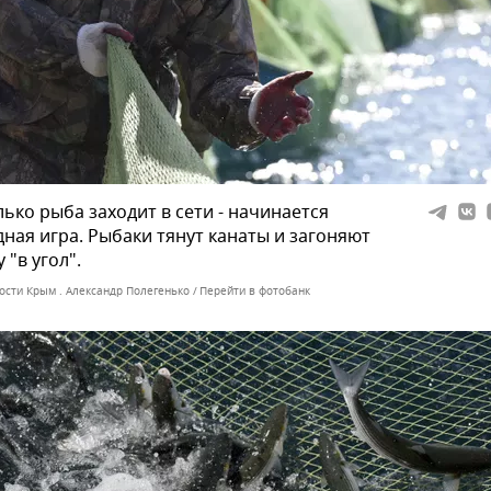
лько рыба заходит в сети - начинается
ная игра. Рыбаки тянут канаты и загоняют
 "в угол".
ости Крым . Александр Полегенько
Перейти в фотобанк