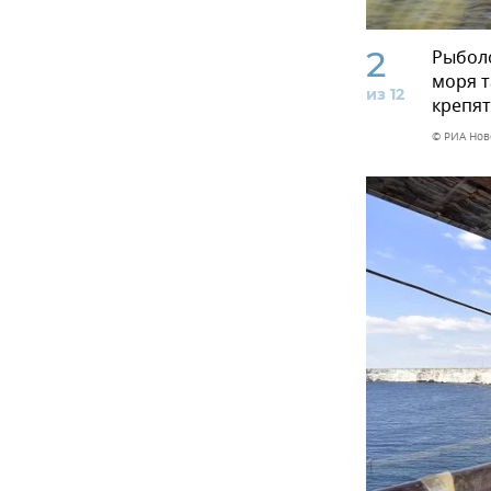
2
Рыболо
моря т
из 12
крепят
© РИА Нов