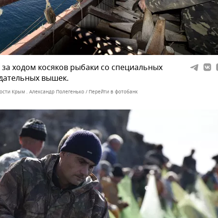
 за ходом косяков рыбаки со специальных
дательных вышек.
ости Крым . Александр Полегенько
Перейти в фотобанк