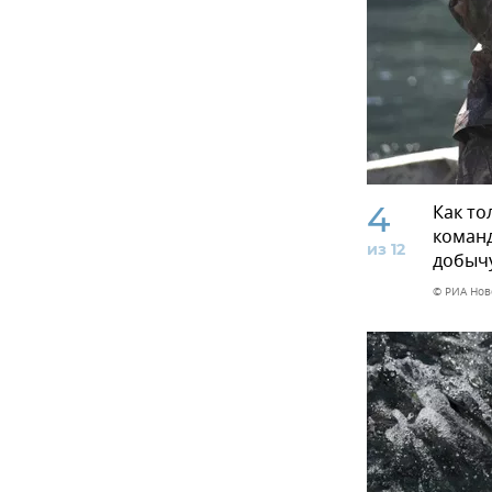
4
Как то
команд
из 12
добычу
© РИА Нов