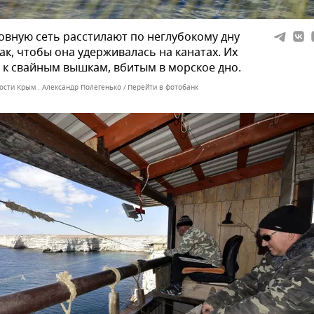
вную сеть расстилают по неглубокому дну
ак, чтобы она удерживалась на канатах. Их
 к свайным вышкам, вбитым в морское дно.
ости Крым . Александр Полегенько
Перейти в фотобанк