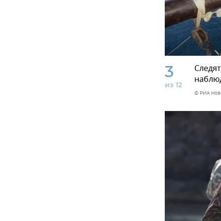
3
Следят
наблю
из 12
© РИА Нов