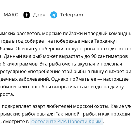
МАКС
Дзен
Telegram
ымских рассветов, морские пейзажи и твердый командн
из года в год собирает на побережье мыса Тарханкут
балки. Осенью у побережья полуострова проходят кося
. Данный вид рыб может вырастать до 90 сантиметров
о 6 килограммов. Эта рыба очень вкусная и полезная
 регулярное употребление этой рыбы в пищу снижает ри
ердечных заболеваний. Однако поймать ее — настоящее
соби кефали способны выпрыгивать из воды на длину
роста.
о подкрепляет азарт любителей морской охоты. Какие ул
рымские рыболовы для "активной" рыбы, и как проходи
, смотрите в
фотоленте РИА Новости Крым
.