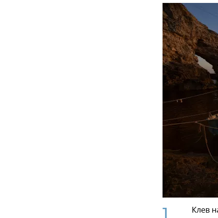
1
Клев н