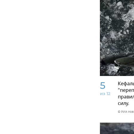
5
Кефаль
"переп
из 12
правил
силу.
© РИА Нов