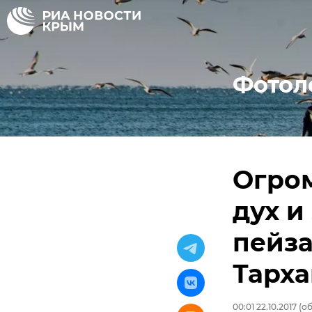
Фотол
Огро
дух и
пейза
Тарха
00:01 22.10.2017
(об