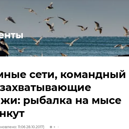
енты
мные сети, командный
 захватывающие
жи: рыбалка на мысе
нкут
новлено: 11:06 28.10.2017)