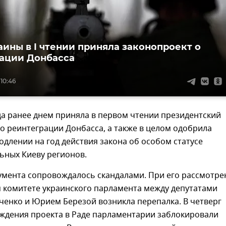
аины в I чтении приняла законопроект о
ации Донбасса
 10:46
а ранее днем приняла в первом чтении президентский
о реинтеграции Донбасса, а также в целом одобрила
одлении на год действия закона об особом статусе
ьных Киеву регионов.
умента сопровождалось скандалами. При его рассмотре
 комитете украинского парламента между депутатами
ченко и Юрием Березой возникла перепалка. В четверг
уждения проекта в Раде парламентарии заблокировали