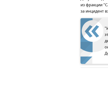
из фракции "
за инцидент в
"
э
д
о
Д