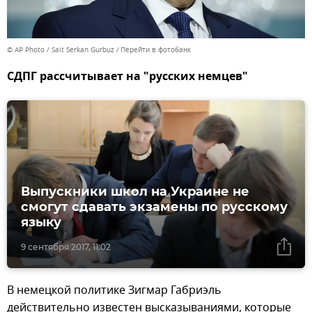
© AP Photo / Sait Serkan Gurbuz
Перейти в фотобанк
СДПГ рассчитывает на "русских немцев"
Выпускники школ на Украине не
смогут сдавать экзамены по русскому
языку
9 сентября 2017, 11:02
В немецкой политике Зигмар Габриэль
действительно известен высказываниями, которые