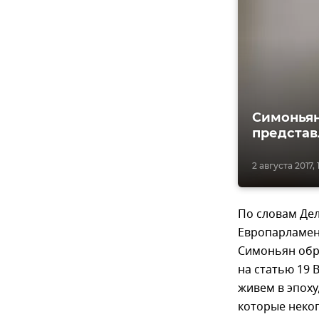
Симоньян
представ
2 августа 2017, 
По словам Дел
Европарламен
Симоньян обра
на статью 19 
живем в эпоху
которые неког