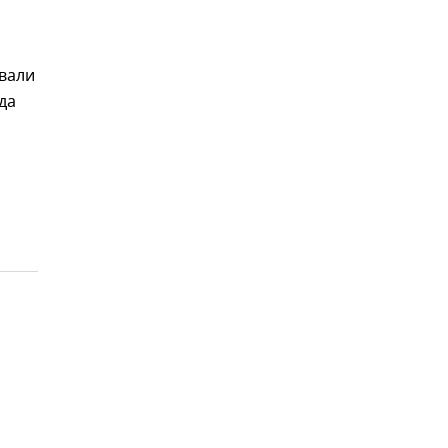
вали
да