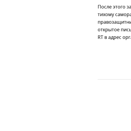
После этого з
тихому самор
правозащитни
открытое пись
RT в адрес ор