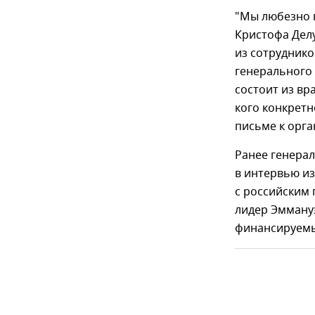
"Мы любезно 
Кристофа Дел
из сотруднико
генерального 
состоит из вр
кого конкретн
письме к орга
Ранее генерал
в интервью из
с российским
лидер Эммануэ
финансируемы