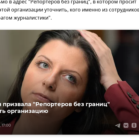
мо в адрес "Репортеров без границ", в котором просит
этой организации уточнить, кого именно из сотруднико
рагом журналистики".
 призвала "Репортеров без границ"
ть организацию
 17:00