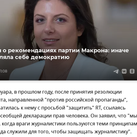
 о рекомендациях партии Макрона: иначе
ляла себе демократию
11:08
уара, в прошлом году, после принятия резолюции
та, направленной "против российской пропаганды",
тилась к нему с просьбой "защитить" RT, ссылаясь
Всеобщей декларации прав человека. Он заявил, что "мы
, когда враги журналистики пользуются теми принципам
да служили для того, чтобы защищать журналистику".