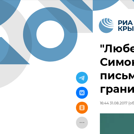
"Любе
Симон
письм
грани
16:44 31.08.2017
(об