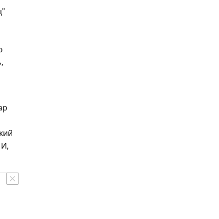
ц"
ю
,
ар
кий
МИ,