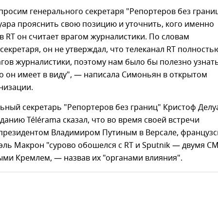
просим генерального секретаря "Репортеров без грани
уара прояснить свою позицию и уточнить, кого именно
в RT он считает врагом журналистики. По словам
секретаря, он не утверждал, что телеканал RT полность
агов журналистики, поэтому нам было бы полезно узнать
о он имеет в виду", — написала Симоньян в открытом
низации.
ьный секретарь "Репортеров без границ" Кристоф Делу
данию Télérama сказал, что во время своей встречи
 президентом Владимиром Путиным в Версале, французс
ль Макрон "сурово обошелся с RT и Sputnik — двумя С
ми Кремлем, — назвав их "органами влияния".