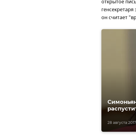
открытое пись
генсекретаря 
он считает "в
Симоньян
распусти
28 августа 2017,