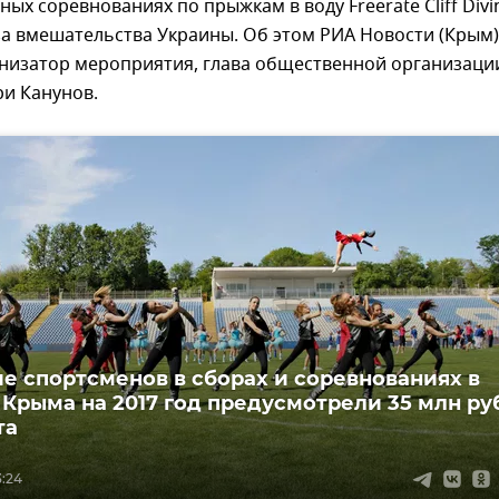
ых соревнованиях по прыжкам в воду Freerate Cliff Divi
за вмешательства Украины. Об этом РИА Новости (Крым)
низатор мероприятия, глава общественной организаци
ри Канунов.
ие спортсменов в сборах и соревнованиях в
Крыма на 2017 год предусмотрели 35 млн руб
та
3:24