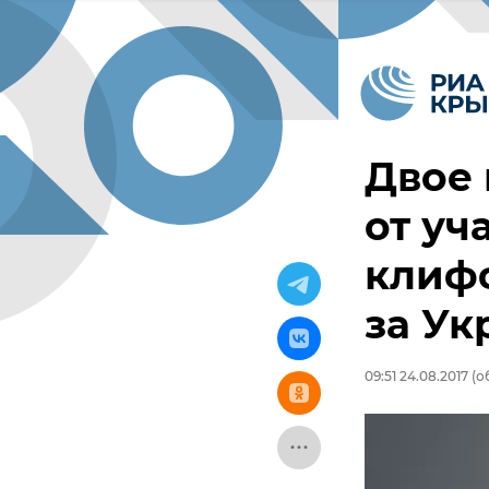
Двое 
от уч
клифф
за У
09:51 24.08.2017
(о