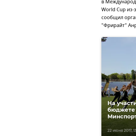
в Международн
World Cup из-
сообщил орга
"Фрирайт" Ан
На участ
бюджете 
Минспор
22 июня 2017, 1