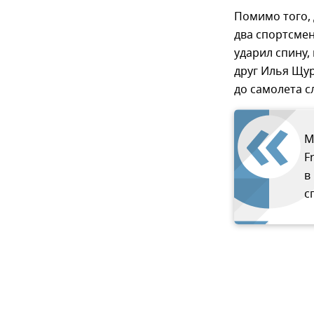
Помимо того, 
два спортсмен
ударил спину,
друг Илья Щур
до самолета с
М
F
в
с