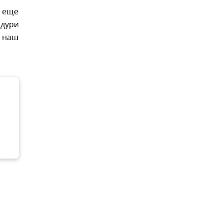
е еще
лдури
, наш