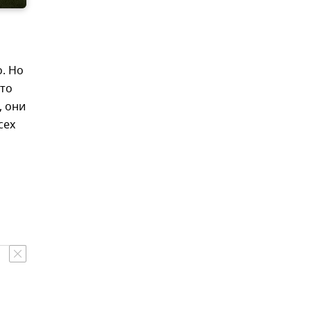
. Но
что
, они
сех