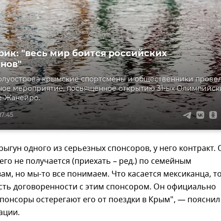
рик: "весь мир боится российских
нов"
олуострова крымские спортсмены и общественники прове
ное мероприятие, посвященное открытию 31-ых Олимпийск
е-Жанейро.
17:45
ыгун одного из серьезных спонсоров, у него контракт. 
него не получается (приехать – ред.) по семейным
ам, но мы-то все понимаем. Что касается мексиканца, т
есть договоренности с этим спонсором. Он официально
спонсоры остерегают его от поездки в Крым", — пояснил
ации.