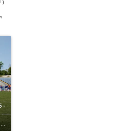
ng
и
 -