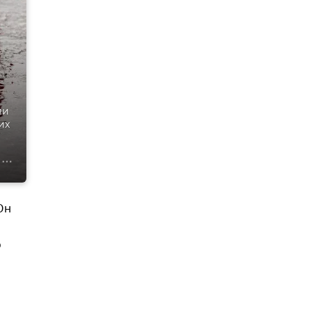
ли
их
Он
о