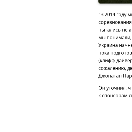
"В 2014 году 
соревнования 
пытались не а
мы понимали,
Украина начне
пока подготов
(клифф-дайвер
сожалению, д
Джонатан Паре
Он уточнил, 
к спонсорам 