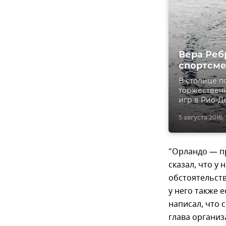
Вера Реб
спортсме
В столице п
торжествен
игр в Рио-Д
5 августа 2016, 
"Орландо — пр
сказал, что у 
обстоятельств
у него также 
написал, что 
глава организ