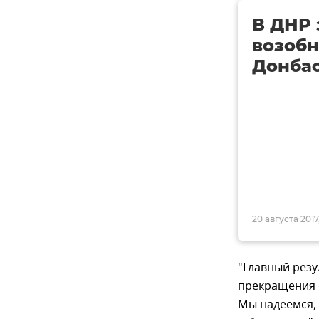
В ДНР 
возобн
Донба
20 августа 2017
"Главный резу
прекращения о
Мы надеемся,