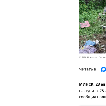
© РИА Новости . Серге
Читать в
МИНСК, 23 ав
наступит с 25
сообщил полпр