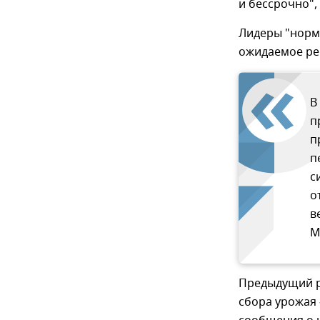
и бессрочно",
Лидеры "норм
ожидаемое ре
В
п
п
п
с
о
в
М
Предыдущий р
сбора урожая 