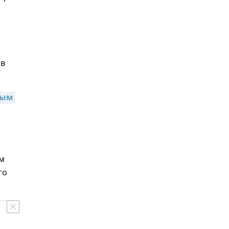
ов
ым 
ам
го