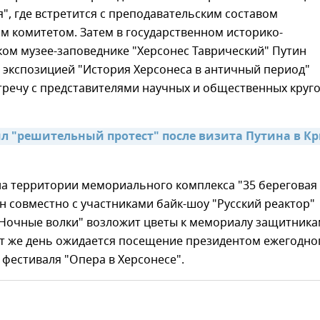
я", где встретится с преподавательским составом
м комитетом. Затем в государственном историко-
ом музее-заповеднике "Херсонес Таврический" Путин
 экспозицией "История Херсонеса в античный период"
тречу с представителями научных и общественных круг
л "решительный протест" после визита Путина в Кр
на территории мемориального комплекса "35 береговая
н совместно с участниками байк-шоу "Русский реактор"
"Ночные волки" возложит цветы к мемориалу защитник
от же день ожидается посещение президентом ежегодно
фестиваля "Опера в Херсонесе".