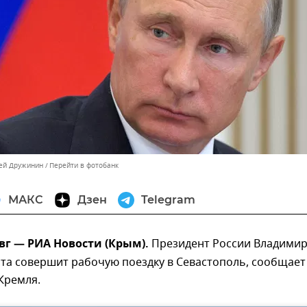
сей Дружинин
Перейти в фотобанк
МАКС
Дзен
Telegram
вг — РИА Новости (Крым).
Президент России Владими
ста совершит рабочую поездку в Севастополь, сообщает
Кремля.