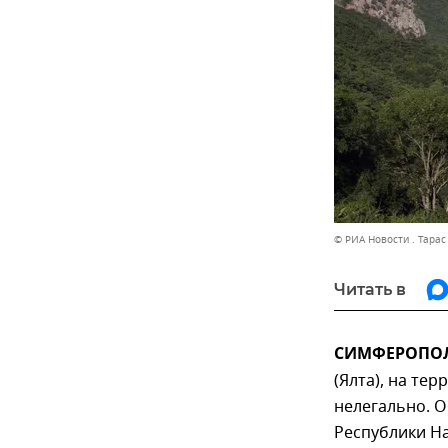
© РИА Новости . Тара
Читать в
СИМФЕРОПОЛЬ,
(Ялта), на те
нелегально. 
Республики На