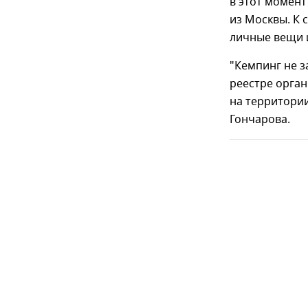
в этот момент
из Москвы. К 
личные вещи 
"Кемпинг не з
реестре орган
на территории
Гончарова.