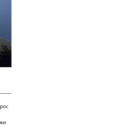
орос
ежи