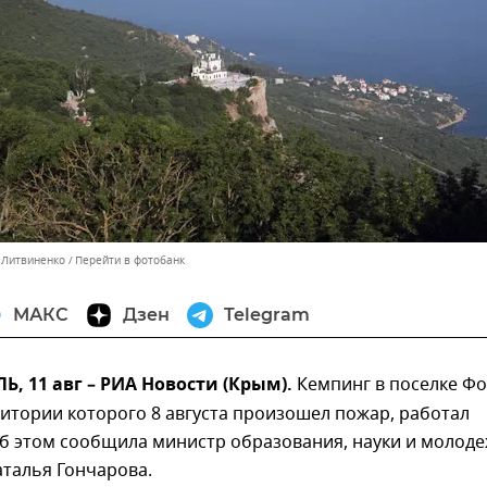
с Литвиненко
Перейти в фотобанк
МАКС
Дзен
Telegram
 11 авг – РИА Новости (Крым).
Кемпинг в поселке Ф
рритории которого 8 августа произошел пожар, работал
Об этом сообщила министр образования, науки и молод
талья Гончарова.