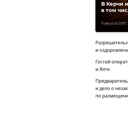
В Керчи 
в том чи
11 августа 2017, 
Разрешительн
и оздоровлени
Гостей операт
и Ялте.
Предваритель
и дело о неза
по размещени