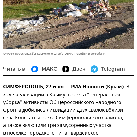
© Фото пресс-службы крымского штаба ОНФ
Перейти в фотобанк
Читать в
МАКС
Дзен
Telegram
СИМФЕРОПОЛЬ, 27 июл — РИА Новости (Крым).
В
ходе реализации в Крыму проекта "Генеральная
уборка" активисты Общероссийского народного
фронта добились ликвидации двух свалок вблизи
села Константиновка Симферопольского района,
а также включили три замусоренных участка
в поселке городского типа Гвардейское