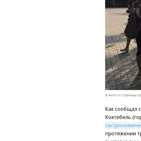
© Фото со страницы ор
Как сообщал с
Коктебель (го
гастрономичес
протяжении т