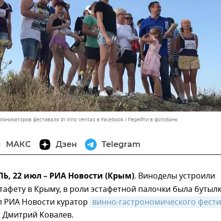
ганизаторов фестиваля In Vino Veritas в Facebook
Перейти в фотобанк
МАКС
Дзен
Telegram
, 22 июл – РИА Новости (Крым)
. Виноделы устроили
афету в Крыму, в роли эстафетной палочки была бутыл
л РИА Новости куратор
винно-гастрономического фести
Дмитрий Ковалев.