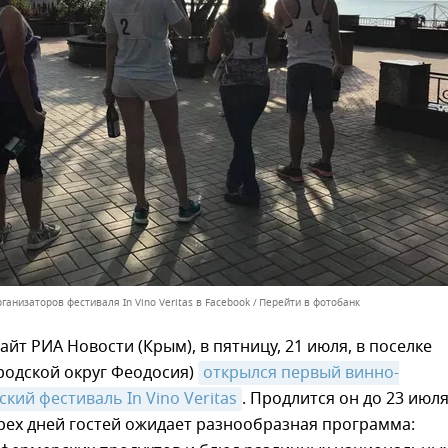
ганизаторов фестиваля In Vino Veritas в Facebook
Перейти в фотобанк
айт РИА Новости (Крым), в пятницу, 21 июля, в поселке
родской округ Феодосия)
открылся первый винно-
кий фестиваль In Vino Veritas
. Продлится он до 23 июля
рех дней гостей ожидает разнообразная программа: