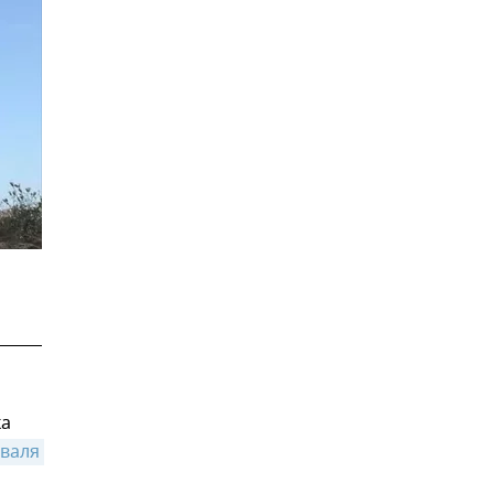
ка
валя 