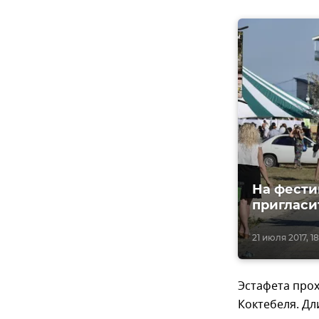
На фестив
пригласи
21 июля 2017, 18
Эстафета прох
Коктебеля. Дл