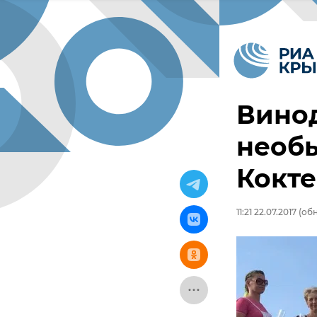
Вино
необы
Кокт
11:21 22.07.2017
(обн