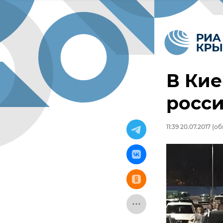
В Кие
росс
11:39 20.07.2017
(обн