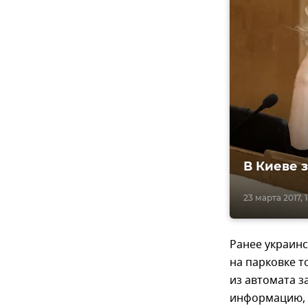
В Киеве 
23 марта 2017, 1
Ранее украин
на парковке т
из автомата з
информацию, з