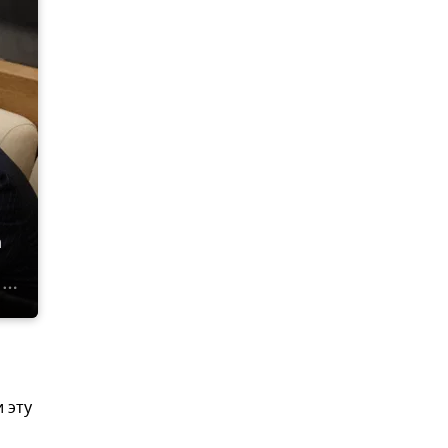
а
 эту