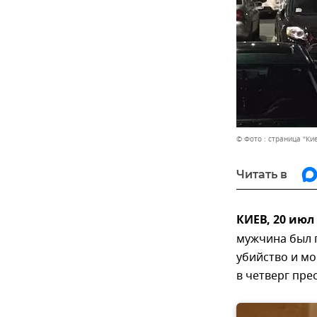
© Фото : страница "Ки
Читать в
КИЕВ, 20 июл
мужчина был 
убийство и мо
в четверг пр