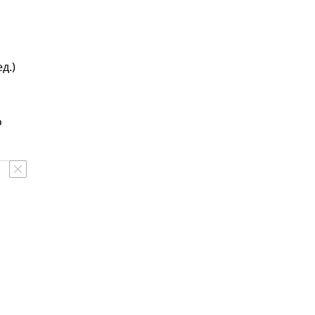
д.)
о