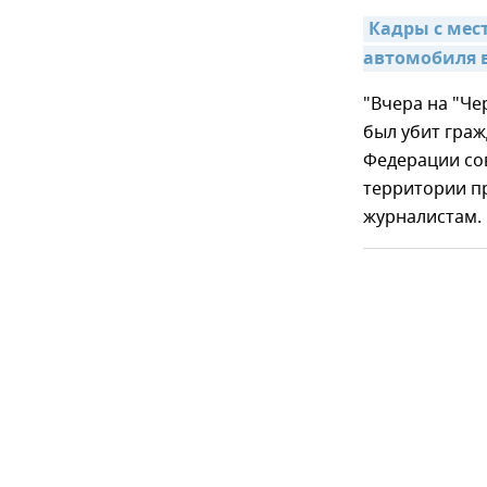
Кадры с мес
автомобиля в
"Вчера на "Че
был убит гра
Федерации сов
территории пр
журналистам.