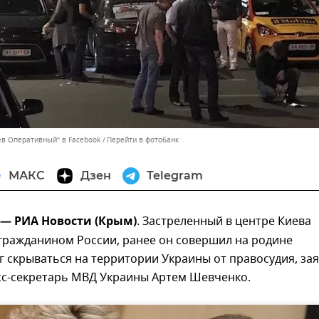
ев Оперативный" в Facebook
Перейти в фотобанк
МАКС
Дзен
Telegram
 — РИА Новости (Крым)
. Застреленный в центре Киева
гражданином России, ранее он совершил на родине
г скрываться на территории Украины от правосудия, за
есс-секретарь МВД Украины Артем Шевченко.