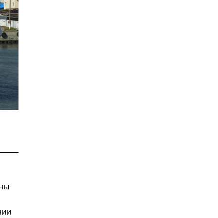
оны
нии