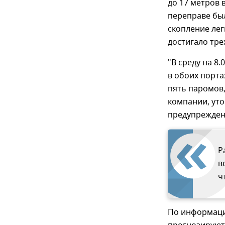
до 17 метров 
переправе был
скопление лег
достигало тре
"В среду на 8
в обоих порта
пять паромов,
компании, уто
предупрежден
Р
в
ч
По информаци