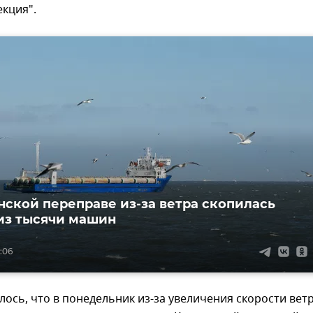
кция".
нской переправе из-за ветра скопилась
из тысячи машин
2:06
ось, что в понедельник из-за увеличения скорости вет