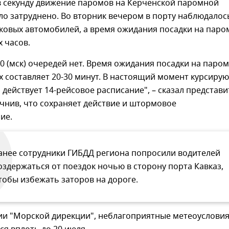
в секунду движение паромов на Керченской паромной
о затруднено. Во вторник вечером в порту наблюдалос
ковых автомобилей, а время ожидания посадки на паро
х часов.
.00 (мск) очередей нет. Время ожидания посадки на паром
х составляет 20-30 минут. В настоящий момент курсирую
 действует 14-рейсовое расписание", – сказал представ
чнив, что сохраняет действие и штормовое
ие.
анее сотрудники ГИБДД региона попросили водителей
оздержаться от поездок ночью в сторону порта Кавказ,
тобы избежать заторов на дороге.
и "Морской дирекции", неблагоприятные метеоуслови