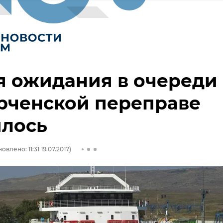
я ожидания в очереди
рченской переправе
илось
овлено: 11:31 19.07.2017)