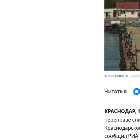
© РИА Новости . Серг
Читать в
КРАСНОДАР, 1
переправе сни
Краснодарског
сообщил РИА 