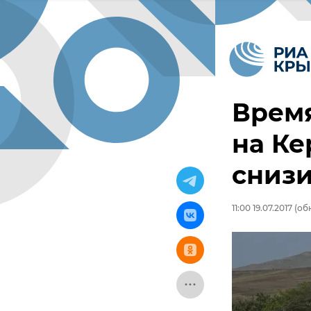
Врем
на Ке
сниз
11:00 19.07.2017
(обн