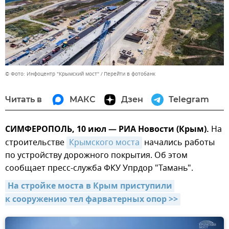
© Фото: Инфоцентр "Крымский мост"
Перейти в фотобанк
Читать в
МАКС
Дзен
Telegram
СИМФЕРОПОЛЬ, 10 июл — РИА Новости (Крым).
На
строительстве
Крымского моста
начались работы
по устройству дорожного покрытия. Об этом
сообщает пресс-служба ФКУ Упрдор "Тамань".
На стройке моста в Крым приступили 
к сооружению тел фарватерных опор >>