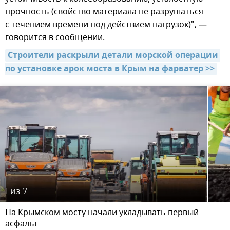
прочность (свойство материала не разрушаться
с течением времени под действием нагрузок)", —
говорится в сообщении.
Строители раскрыли детали морской операции 
по установке арок моста в Крым на фарватер >>
1
из 7
На Крымском мосту начали укладывать первый
асфальт