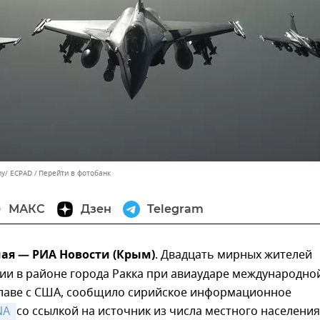
my/ ECPAD
Перейти в фотобанк
МАКС
Дзен
Telegram
ая — РИА Новости (Крым)
. Двадцать мирных жителей
ии в районе города Ракка при авиаударе международно
главе с США, сообщило сирийское информационное
A 
со ссылкой на источник из числа местного населения