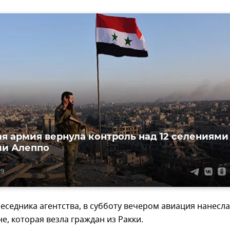
я армия вернула контроль над 12 селениями
ии Алеппо
19
еседника агентства, в субботу вечером авиация нанесла
е, которая везла граждан из Ракки.