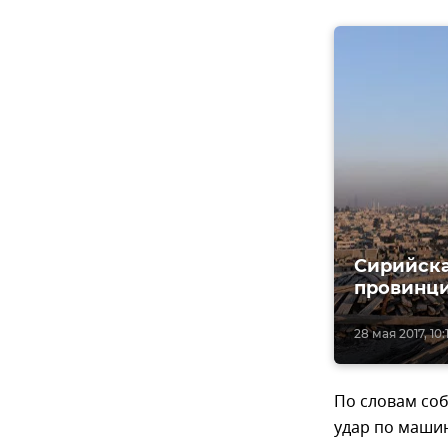
Сирийска
провинц
28 мая 2017, 10:
По словам соб
удар по машин