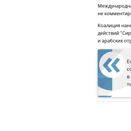
Международна
не комментир
Коалиция нан
действий "Сир
и арабских от
Е
с
в
т