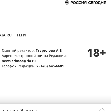
RIA.RU
ТЕГИ
18+
Главный редактор:
Гаврилова А.В.
Адрес электронной почты Редакции:
news.crimea@ria.ru
Телефон Редакции:
7 (495) 645-6601
аздник: 8 августа
Удар дрона по д