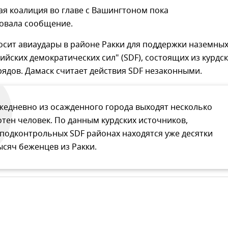
я коалиция во главе с Вашингтоном пока
овала сообщение.
осит авиаудары в районе Ракки для поддержки наземны
ийских демократических сил" (SDF), состоящих из курдс
рядов. Дамаск считает действия SDF незаконными.
жедневно из осажденного города выходят несколько
отен человек. По данным курдских источников,
 подконтрольных SDF районах находятся уже десятки
ысяч беженцев из Ракки.