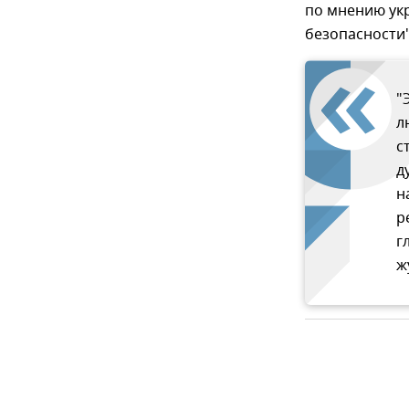
по мнению укр
безопасности"
"
л
с
д
н
р
г
ж