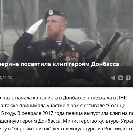
ерина посвятила клип героям Донбасса
, 14:00
 раз с начала конфликта в Донбассе приезжала в ЛНР
 а также принимала участие в рок-фестивале "Солнце
015 году. В феврале 2017 года певица выпустила клип на 
вященную героям Донбасса. Министерство культуры Укр
ну в "черный список" деятелей культуры из России, кот