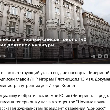
внесла в "черный список" около 140
их деятелей культуры
10:02
то соответствующий указ о выдаче паспорта Чичериной 
подписан главой ЛНР Игорем Плотницким 13 мая. Докуме
министр внутренних дел Игорь Корнет.
циативу и обратилась ко мне Юлия (Чичерина, — ред.),
описана теперь она у нас в мотоцентре "Ночные волки.
ассказал журналистам президент отделения "Донбасс"