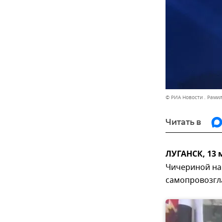
© РИА Новости . Рами
Читать в
ЛУГАНСК, 13 
Чичериной на 
самопровозгл