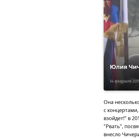
Юлия Чич
14 февраля 2017
Она несколько
с концертами,
взойдет!" в 2
"Рвать", пос
внесло Чичери