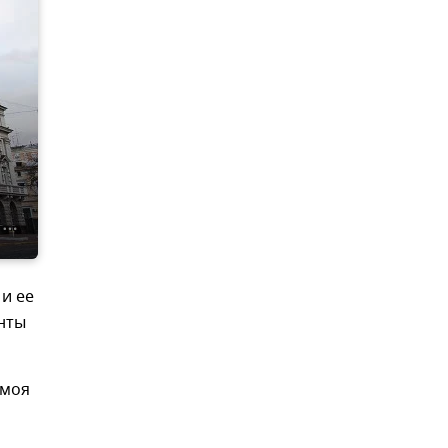
и ее
нты
 моя