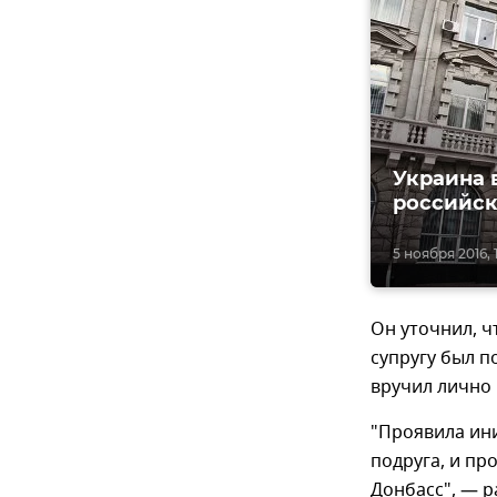
Украина 
российск
5 ноября 2016, 
Он уточнил, ч
супругу был 
вручил лично 
"Проявила ини
подруга, и пр
Донбасс", — р