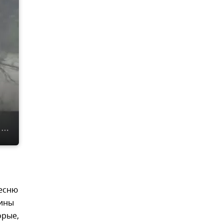
песню
аины
орые,