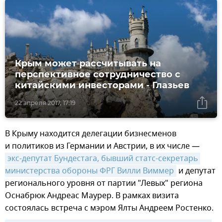
Крым может рассчитывать на
перспективное сотрудничество с
китайскими инвесторами - Глазьев
22 апреля 2017, 17:19
В Крыму находится делегации бизнесменов
и политиков из Германии и Австрии, в их числе —
экс-депутат Бундестага, бывший статс-секретарь 
министерства обороны ФРГ Вилли Виммер
и депутат
регионального уровня от партии "Левых" региона
Оснабрюк Андреас Маурер. В рамках визита
состоялась встреча с мэром Ялты Андреем Ростенко.