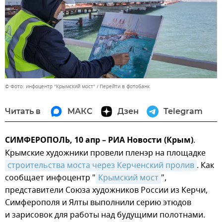
© Фото: инфоцентр "Крымский мост"
Перейти в фотобанк
Читать в
МАКС
Дзен
Telegram
СИМФЕРОПОЛЬ, 10 апр – РИА Новости (Крым)
.
Крымские художники провели пленэр на площадке
строительства моста через Керченский пролив
. Как
сообщает инфоцентр "
Крымский мост
",
представители Союза художников России из Керчи,
Симферополя и Ялты выполнили серию этюдов
и зарисовок для работы над будущими полотнами.