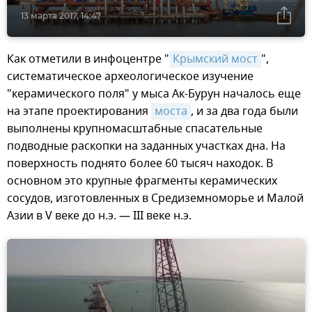
13 марта 2017, 14:47
Как отметили в инфоцентре "
Крымский мост
",
систематическое археологическое изучение
"керамического поля" у мыса Ак-Бурун началось еще
на этапе проектирования
моста
, и за два года были
выполнены крупномасштабные спасательные
подводные раскопки на заданных участках дна. На
поверхность поднято более 60 тысяч находок. В
основном это крупные фрагменты керамических
сосудов, изготовленных в Средиземноморье и Малой
Азии в V веке до н.э. — III веке н.э.