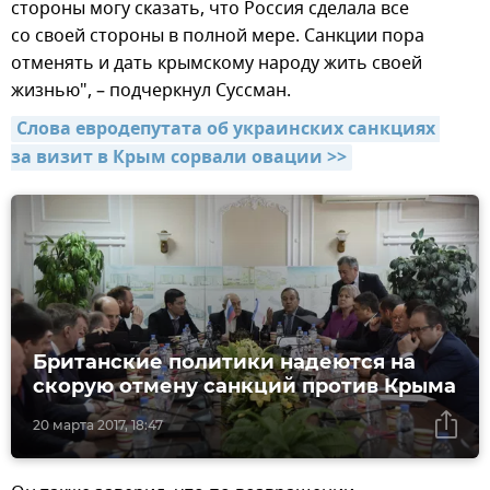
стороны могу сказать, что Россия сделала все
со своей стороны в полной мере. Санкции пора
отменять и дать крымскому народу жить своей
жизнью", – подчеркнул Суссман.
Слова евродепутата об украинских санкциях 
за визит в Крым сорвали овации >>
Британские политики надеются на
скорую отмену санкций против Крыма
20 марта 2017, 18:47