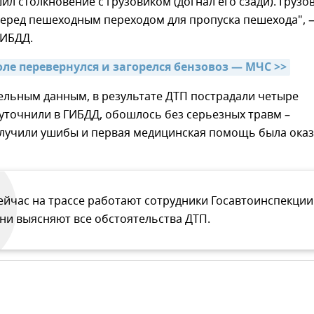
ил столкновение с грузовиком (догнал его сзади). Грузо
перед пешеходным переходом для пропуска пешехода", 
ГИБДД.
ле перевернулся и загорелся бензовоз — МЧС >>
ельным данным, в результате ДТП пострадали четыре
 уточнили в ГИБДД, обошлось без серьезных травм –
лучили ушибы и первая медицинская помощь была ока
ейчас на трассе работают сотрудники Госавтоинспекции
ни выясняют все обстоятельства ДТП.