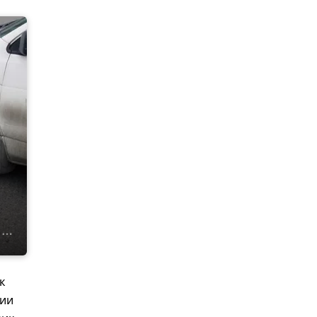
к
нии