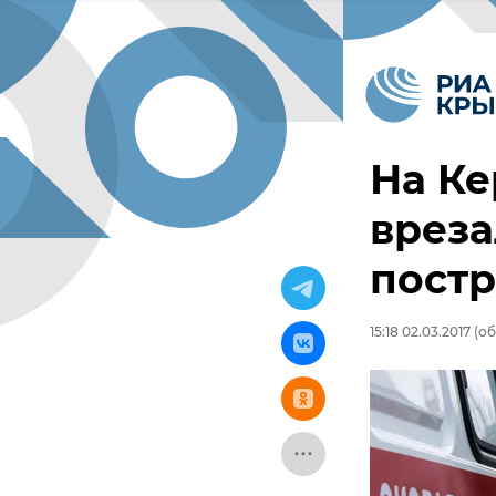
На Ке
вреза
постр
15:18 02.03.2017
(об