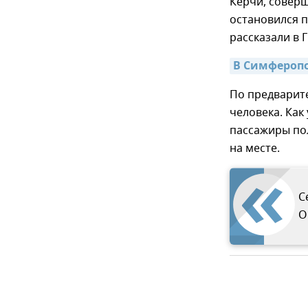
Керчи, соверш
остановился 
рассказали в 
В Симферопо
По предварит
человека. Как
пассажиры по
на месте.
С
О