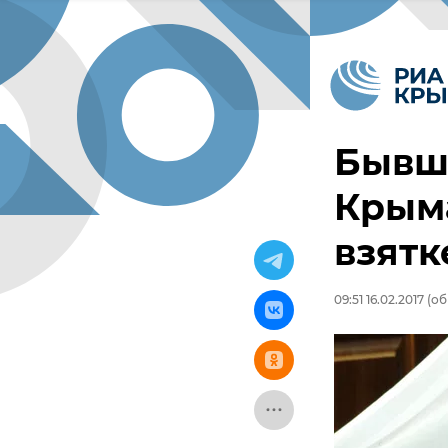
Бывш
Крыма
взятк
09:51 16.02.2017
(об