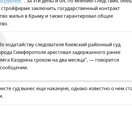
в рублей
". За эти деньги он, по мнению следствия, обе
 стройфирме заключить государственный контракт
тво жилья в Крыму и также гарантировал общее
тво.
По ходатайству следователя Киевский районный суд
орода Симферополя арестовал задержанного ранее
лега Казурина сроком на два месяца", — говорится
 сообщении.
есте суд вынес еще накануне, однако известно о нем ст
я.