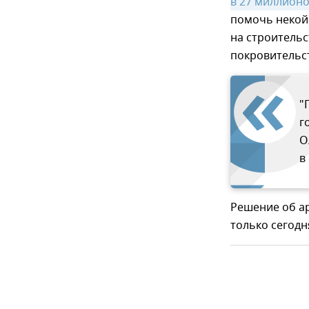
в 27 миллионо
помочь некой
на строительс
покровительс
"
г
О
в
Решение об ар
только сегодн