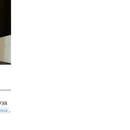
суд
ина
,