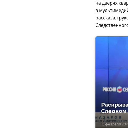
на дверях ква
в мультимеди
рассказал рук
Следственног
Раскрыва
Следком
15 февраля 2017,