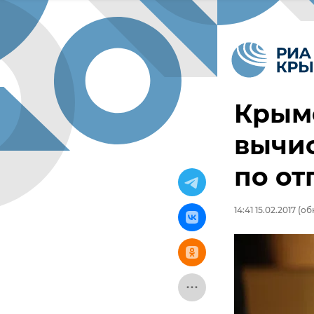
Крым
вычис
по от
14:41 15.02.2017
(обн