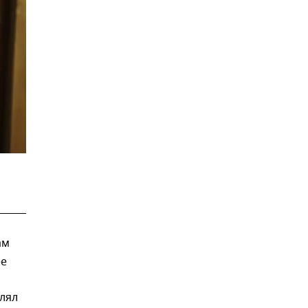
ам
ее
лял