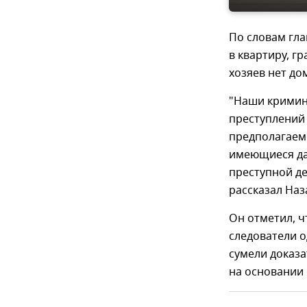
По словам гла
в квартиру, г
хозяев нет до
"Наши кримин
преступлений
предполагаем
имеющиеся дан
преступной де
рассказал Наз
Он отметил, ч
следователи о
сумели доказ
на основании 