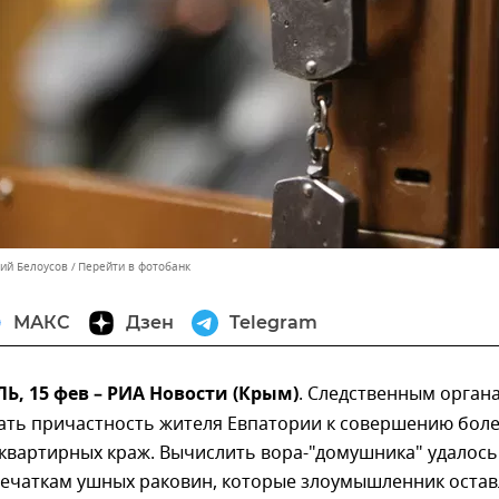
лий Белоусов
Перейти в фотобанк
МАКС
Дзен
Telegram
, 15 фев – РИА Новости (Крым)
. Следственным орган
зать причастность жителя Евпатории к совершению бол
 квартирных краж. Вычислить вора-"домушника" удалось
печаткам ушных раковин, которые злоумышленник остав