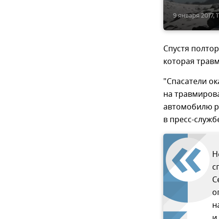
9 января 2017, 11
Спустя полтор
которая травм
"Спасатели о
на травмиров
автомобилю р
в пресс-служб
Н
с
С
о
н
и