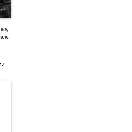
чке,
але.
ли