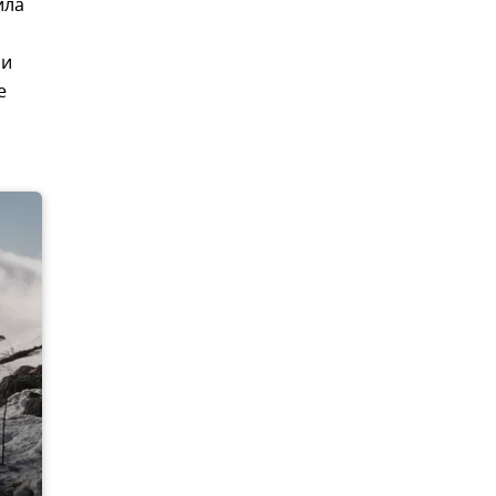
ила
ли
е