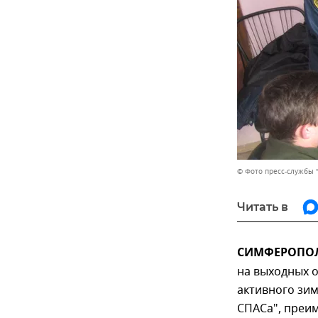
© Фото пресс-службы 
Читать в
СИМФЕРОПОЛЬ,
на выходных 
активного зим
СПАСа", преи