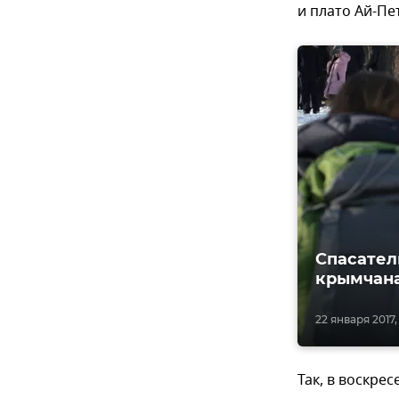
и плато Ай-Пе
Спасател
крымчан
22 января 2017,
Так, в воскре