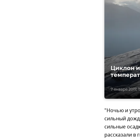
Циклон и
температу
7 января 2017, 1
"Ночью и утр
сильный дождь
сильные осадк
рассказали в 