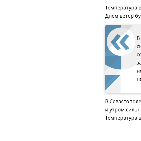
Температура в
Днем ветер бу
В
с
с
з
н
п
В Севастополе
и утром сильн
Температура в