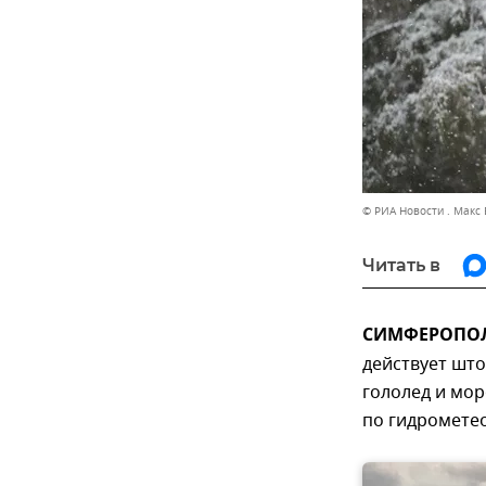
© РИА Новости . Макс
Читать в
СИМФЕРОПОЛЬ
действует што
гололед и мо
по гидромете