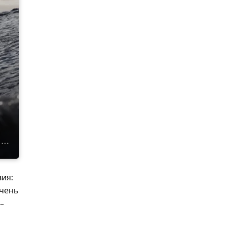
ия:
очень
–