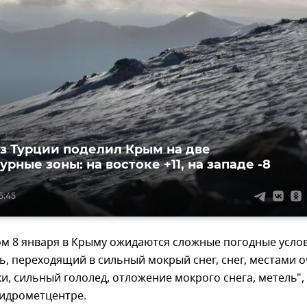
з Турции поделил Крым на две
рные зоны: на востоке +11, на западе -8
5:45
ом 8 января в Крыму ожидаются сложные погодные услов
, переходящий в сильный мокрый снег, снег, местами 
и, сильный гололед, отложение мокрого снега, метель", 
гидрометцентре.