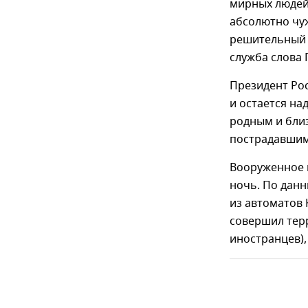
мирных людей 
абсолютно чу
решительный 
служба слова 
Президент Рос
и остается на
родным и бли
пострадавшим
Вооруженное 
ночь. По данн
из автоматов 
совершил терр
иностранцев),