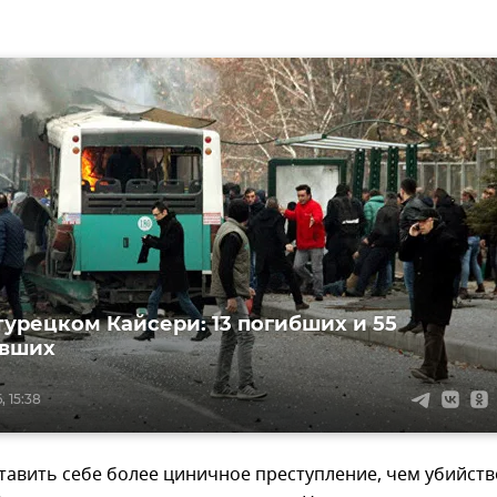
 турецком Кайсери: 13 погибших и 55
авших
, 15:38
тавить себе более циничное преступление, чем убийств