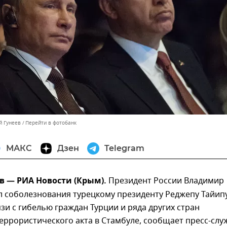
й Гунеев
Перейти в фотобанк
МАКС
Дзен
Telegram
в — РИА Новости (Крым).
Президент России Владимир
л соболезнования турецкому президенту Реджепу Тайип
язи с гибелью граждан Турции и ряда других стран
террористического акта в Стамбуле, сообщает пресс-слу