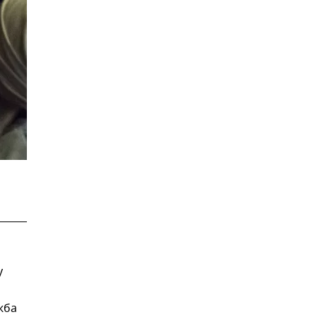
у
жба