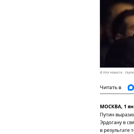
© РИА Новости . Серге
Читать в
МОСКВА, 1 ян
Путин вырази
Эрдогану в св
в результате 