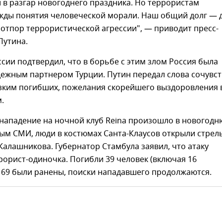
в разгар новогоднего праздника. Но террористам
жды понятия человеческой морали. Наш общий долг — 
отпор террористической агрессии", — приводит пресс-
Путина.
сии подтвердил, что в борьбе с этим злом Россия была
дежным партнером Турции. Путин передал слова сочувс
зким погибших, пожелания скорейшего выздоровления 
.
нападение на ночной клуб Reina произошло в новогод
ым СМИ, люди в костюмах Санта-Клаусов открыли стрел
Калашникова. Губернатор Стамбула заявил, что атаку
орист-одиночка. Погибли 39 человек (включая 16
 69 были ранены, поиски нападавшего продолжаются.