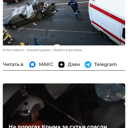
© РИА Новости . Алексей Куденко
Перейти в фотобанк
Читать в
МАКС
Дзен
Telegram
На дорогах Крыма за сутки спасли