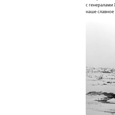
с генералами
наше славное 