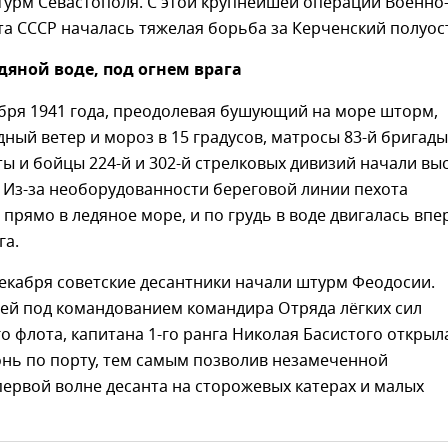
турм Севастополя. С этой крупнейшей операции Военно
а СССР началась тяжелая борьба за Керченский полуос
едяной воде, под огнем врага
бря 1941 года, преодолевая бушующий на море шторм,
ный ветер и мороз в 15 градусов, матросы 83-й бригады
ы и бойцы 224-й и 302-й стрелковых дивизий начали вы
 Из-за необорудованности береговой линии пехота
прямо в ледяное море, и по грудь в воде двигалась впе
га.
декабря советские десантники начали штурм Феодосии.
лей под командованием командира Отряда лёгких сил
 флота, капитана 1-го ранга Николая Басистого открыл
онь по порту, тем самым позволив незамеченной
ервой волне десанта на сторожевых катерах и малых