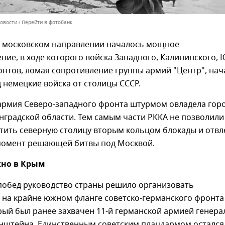
Новости
Перейти в фотобанк
на московском направлении началось мощное
ние, в ходе которого войска Западного, Калининского, 
нтов, ломая сопротивление группы армий "Центр", нач
д немецкие войска от столицы СССР.
 армия Северо-западного фронта штурмом овладела гор
нградской области. Тем самым части РККА не позволили
тить северную столицу вторым кольцом блокады и отвл
 момент решающей битвы под Москвой.
кно в Крым
 побед руководство страны решило организовать
 на крайне южном фланге советско-германского фронта
рый был ранее захвачен 11-й германской армией генера
нштейна. Единственным советским плацдармом остался