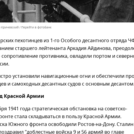
м Кричевский
Перейти в фотобанк
орских пехотинцев из 1-го Особого десантного отряда Ч
анием старшего лейтенанта Аркадия Айдинова, преодол
 сопротивление противника, овладели портом и северн
сии.
стро установили навигационные огни и обеспечили пр
цев и самоходных десантных судов с основным десантом
ед Красной Армии
бря 1941 года стратегическая обстановка на советско-
онте стала складываться в пользу Красной Армии.
ска Южного фронта освободили Ростов-на-Дону. Сталин
оздравил "доблестные войска 9 и 56 армий во главе