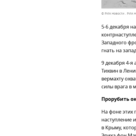
© РИА Новости . РИА 
5-6 декабря 
контрнаступле
Западного фро
гнать на запа
9 декабря 4-я
Тихвин в Лени
вермахту охва
силы врага в
Прорубить о
На фоне этих
наступление и
в Крыму, кото
Эриха фон Ма