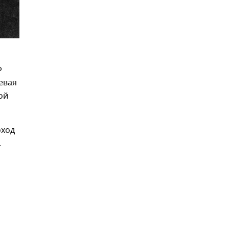
Ф
евая
ой
оход
.