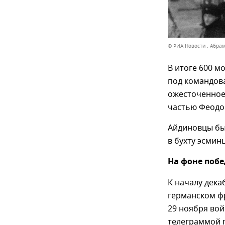
© РИА Новости . Абра
В итоге 600 м
под командов
ожесточенное
частью Феодо
Айдиновцы бы
в бухту эсмин
На фоне поб
К началу дека
германском фр
29 ноября вой
телеграммой п