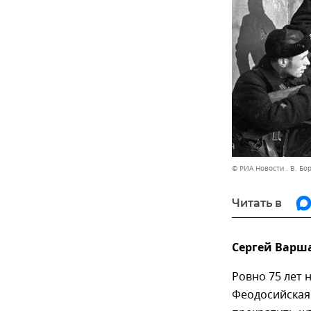
© РИА Новости . В. Бо
Читать в
Сергей Варш
Ровно 75 лет 
Феодосийская