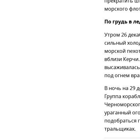
прекратить ш
морского флот
По грудь в л
Утром 26 дека
сильный холод
морской пехот
вблизи Керчи.
высаживалась 
под огнем вра
В ночь на 29 
Группа кораб
Черноморского
ураганный ог
подобраться п
тральщиках.