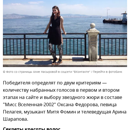
© Фото со страницы Алие Насыровой в соцсети "ВКонтакте"
Перейти в фотобанк
Победителя определят по двум критериям —
количеству набранных голосов в первом и втором
этапах на сайте и выбору звездного жюри в составе
"Мисс Вселенная-2002" Оксана Федорова, певица
Пелагея, музыкант Митя Фомин и телеведущая Арина
Шарапова.
Секреты красоты волос