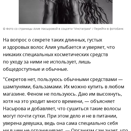
© Фото со страницы Алие Насыровой в соцсети "Инстаграм"
Перейти в фотобанк
На вопрос о секрете таких длинных, густых
и здоровых волос Алия улыбается и уверяет, что
никаких специальных косметических средств
по уходу за ними не использует, лишь
общедоступные и обычные.
"Секретов нет, пользуюсь обычными средствами —
шампунями, бальзамами. Их можно купить в любом
магазине. Феном не пользуюсь. Даю им высохнуть,
хотя на это уходит много времени, — объясняет
Насырова и добавляет, что сушиться такие волосы
могут почти сутки. При этом дело и не в питании,
уверена девушка, ведь она сама специально себя
ни в чем не ограничивает. — Организм сам знает, что