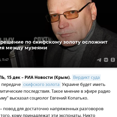
 решение по скифскому золоту осложнит
ия между музеями
 11:47
 15 дек – РИА Новости (Крым).
Вердикт суда 
 передаче
скифского золота
Украине будет иметь
итические последствия. Такое мнение в эфире радио
ыму" высказал социолог Евгений Копатько.
 – повод для достаточно напряженных разговоров
того, кому принадлежат эти экспонаты. Никто