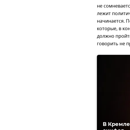
не сомневаетс
лежит политич
начинается. П
которые, в ко
должно пройти
говорить не п
В Кремле