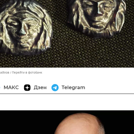
байлов
Перейти в фотобанк
МАКС
Дзен
Telegram