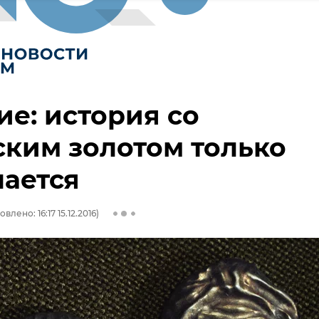
е: история со
ким золотом только
ается
влено: 16:17 15.12.2016)