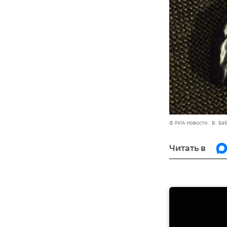
© РИА Новости . В. Ба
Читать в