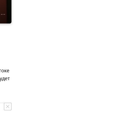
токе
удет