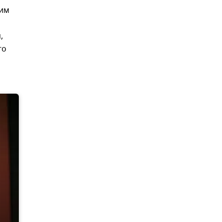
тим
,
го