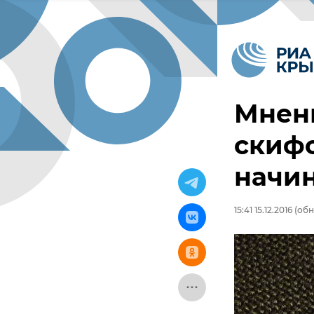
Мнени
скифс
начин
15:41 15.12.2016
(обно