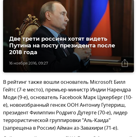
Две трети россиян хотят видеть
Путина на посту президента после
2018 года
16 ноября 2016, 09:27
В рейтинг также вошли основатель Microsoft Билл
Гейтс (7-е место), премьер-министр Индии Нарендра
Моди (9-е), основатель Facebook Марк Цукерберг (10-
е), новоизбранный генсек ООН Антониу Гутерриш,
президент Филиппин Родриго Дутерте (70-е), лидер
террористической группировки "Аль-Каида"
(запрещена в России) Айман аз-Завахири (71-е).