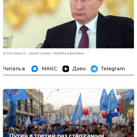
© РИА Новости . Сергей Гунеев
Перейти в фотобанк
Читать в
МАКС
Дзен
Telegram
Путин в третий раз стал самым