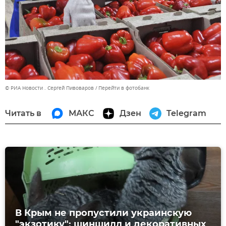
© РИА Новости . Сергей Пивоваров
Перейти в фотобанк
Читать в
МАКС
Дзен
Telegram
В Крым не пропустили украинскую
"экзотику": шиншилл и декоративных