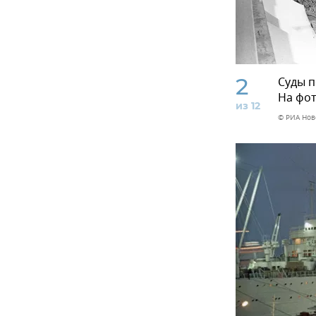
2
Суды п
На фот
из 12
© РИА Нов