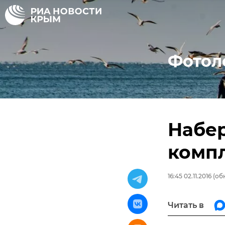
Фотол
Набе
компл
16:45 02.11.2016
(обн
Читать в