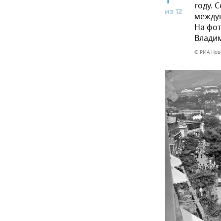
году. 
из 12
между
На фот
Владим
© РИА Ново