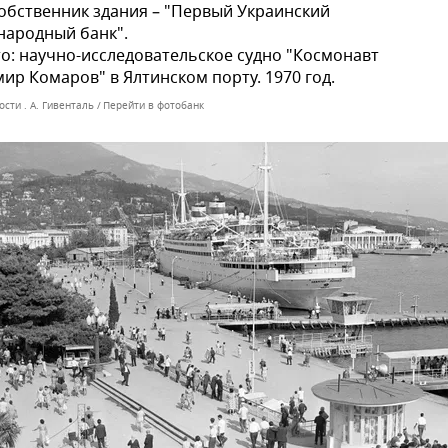
Собственник здания – "Первый Украинский
народный банк".
о: научно-исследовательское судно "Космонавт
ир Комаров" в Ялтинском порту. 1970 год.
сти . А. Гивенталь
Перейти в фотобанк