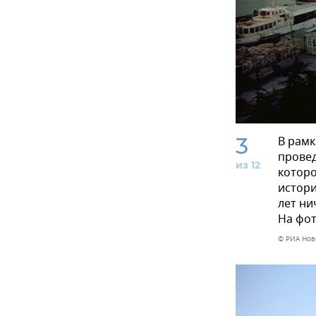
3
В рамк
провед
из 12
которо
истори
лет ни
На фот
© РИА Нов