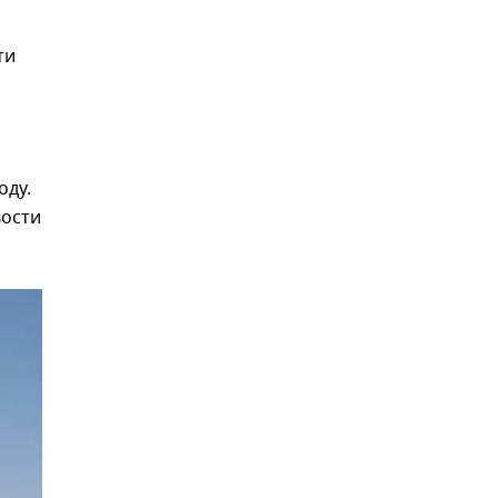
ти
оду.
вости