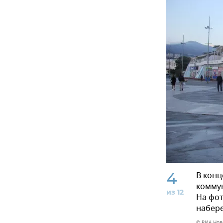
4
В конц
комму
из 12
На фот
набере
© РИА Нов