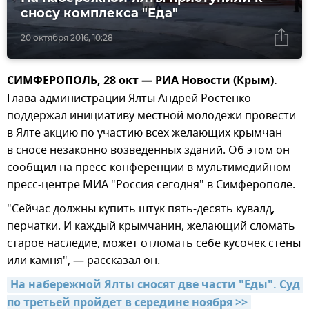
сносу комплекса "Еда"
20 октября 2016, 10:28
СИМФЕРОПОЛЬ, 28 окт — РИА Новости (Крым).
Глава администрации Ялты Андрей Ростенко
поддержал инициативу местной молодежи провести
в Ялте акцию по участию всех желающих крымчан
в сносе незаконно возведенных зданий. Об этом он
сообщил на пресс-конференции в мультимедийном
пресс-центре МИА "Россия сегодня" в Симферополе.
"Сейчас должны купить штук пять-десять кувалд,
перчатки. И каждый крымчанин, желающий сломать
старое наследие, может отломать себе кусочек стены
или камня", — рассказал он.
На набережной Ялты сносят две части "Еды". Суд 
по третьей пройдет в середине ноября >>