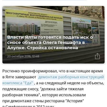
Власти Ялты готовятся подать иск о
сносе объекта Олега Геншафта в
Алупке. Стройка остановлена
20 октября 2016, 12:48
Ростенко проинформировал, что в настоящее время
в Ялте завершают
демонтаж разборных конструкций 
комплекса "Еда"
, а на следующей неделе на объекты,
подлежащие сносу, "должна зайти тяжелая
разборная техника", которую использовали
при демонтаже стены ресторана "Астория"
в Симферополе в 2012 году.