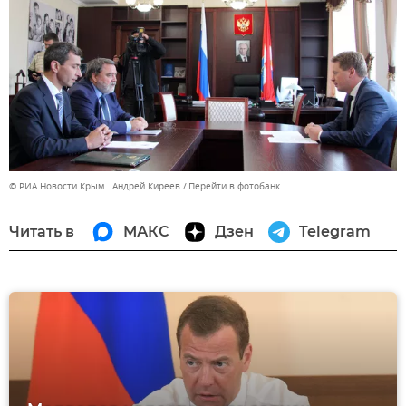
© РИА Новости Крым . Андрей Киреев
Перейти в фотобанк
Читать в
МАКС
Дзен
Telegram