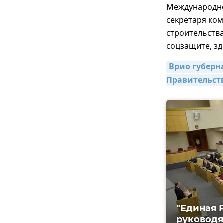
Международног
секретаря ком
строительства
соцзащите, з
Врио губерн
Правительств
"Единая 
руководя