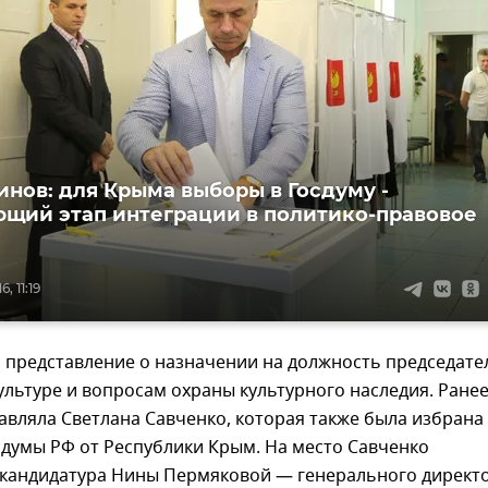
инов: для Крыма выборы в Госдуму -
щий этап интеграции в политико-правовое
, 11:19
 представление о назначении на должность председате
ультуре и вопросам охраны культурного наследия. Ране
авляла Светлана Савченко, которая также была избрана
сдумы РФ от Республики Крым. На место Савченко
 кандидатура Нины Пермяковой — генерального директ