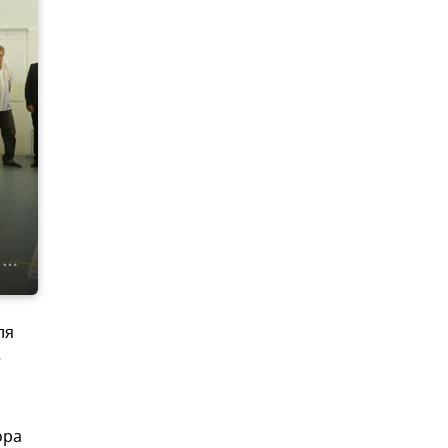
ля
е
ора