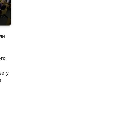
ли
ого
вету
а