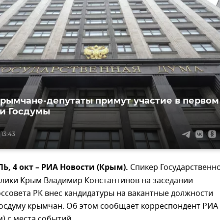
крымчане-депутаты примут участие в первом
и Госдумы
 13:43
 4 окт – РИА Новости (Крым).
Спикер Государственн
блики Крым Владимир Константинов на заседании
ссовета РК внес кандидатуры на вакантные должности
Госдуму крымчан.
Об этом сообщает корреспондент РИА
) с места событий.