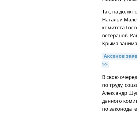
Так, на должн
Натальи Мален
комитета Госс
ветеранов. Ра
Крыма заним
Аксенов зая
>>
В свою очере
по труду, соц
Александр Шув
данного комит
по законодате