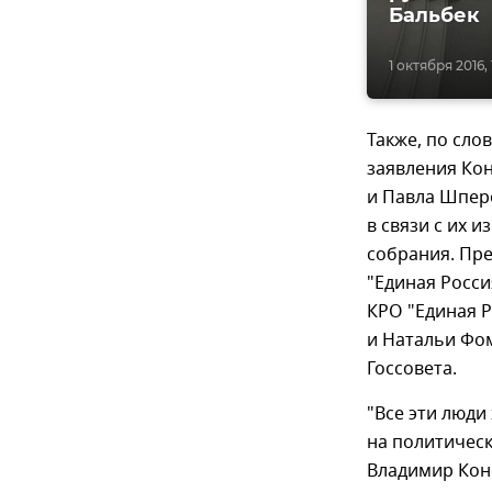
Бальбек
1 октября 2016, 
Также, по сло
заявления Кон
и Павла Шпер
в связи с их 
собрания. Пр
"Единая Росс
КРО "Единая Р
и Натальи Фо
Госсовета.
"Все эти люди
на политичес
Владимир Кон