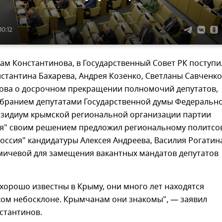
10:12
вам Константинова, в Государственный Совет РК поступи
стантина Бахарева, Андрея Козенко, Светланы Савченко
ова о досрочном прекращении полномочий депутатов,
избранием депутатами Государственной думы Федеральн
езидиум крымской региональной организации партии
ия" своим решением предложил региональному политсо
оссия" кандидатуры Алексея Андреева, Василия Рогатин
мичевой для замещения вакантных мандатов депутатов
 хорошо известны в Крыму, они много лет находятся
ком небосклоне. Крымчанам они знакомы", — заявил
стантинов.