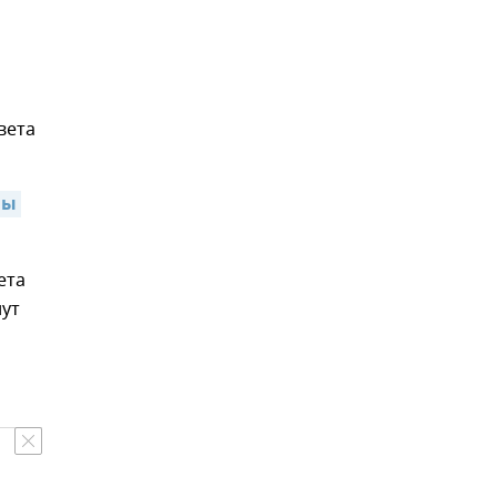
вета
ы 
ета
нут