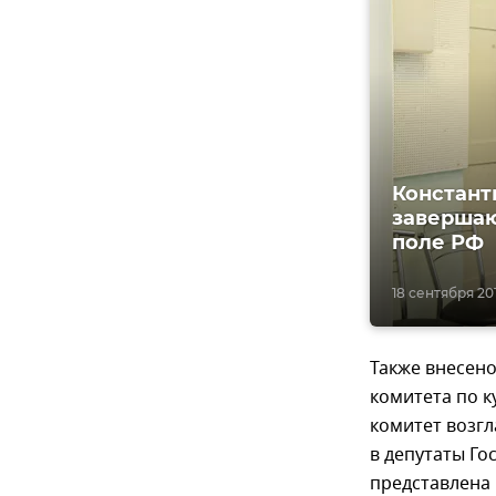
Констант
завершаю
поле РФ
18 сентября 2016
Также внесено
комитета по к
комитет возгл
в депутаты Го
представлена