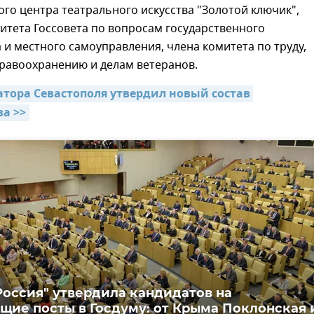
о центра театрального искусства "Золотой ключик",
итета Госсовета по вопросам государственного
 и местного самоуправления, члена комитета по труду,
дравоохранению и делам ветеранов.
атора Севастополя утвердил новый состав 
а >>
Россия" утвердила кандидатов на
щие посты в Госдуму: от Крыма Поклонская 