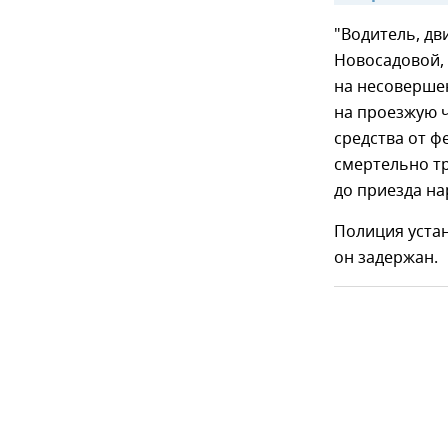
"Водитель, дв
Новосадовой,
на несоверше
на проезжую ч
средства от ф
смертельно т
до приезда на
Полиция уста
он задержан.