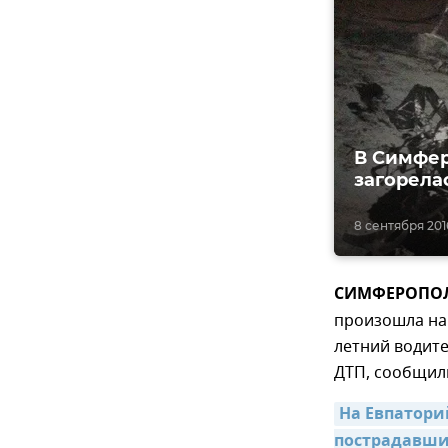
В Симфер
загорела
8 сентября 2016
СИМФЕРОПОЛЬ,
произошла нак
летний водите
ДТП, сообщили
На Евпаторий
пострадавши