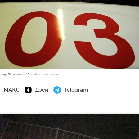
сандр Пантионов
Перейти в фотобанк
МАКС
Дзен
Telegram