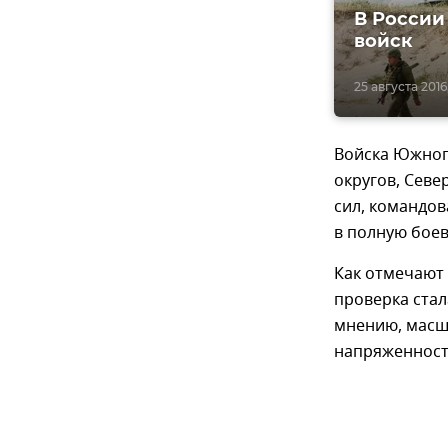
В России
войск
25 августа 2016,
Войска Южного
округов, Севе
сил, командов
в полную боев
Как отмечают
проверка стал
мнению, масш
напряженност