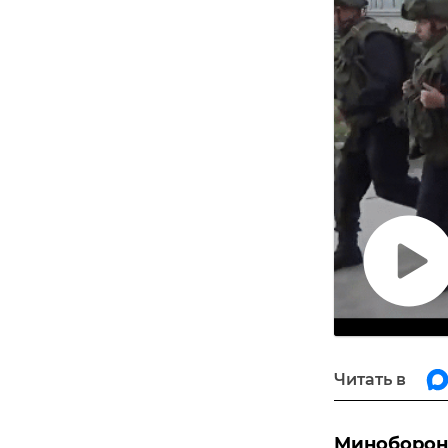
Воспро
видео
Читать в
Минобороны