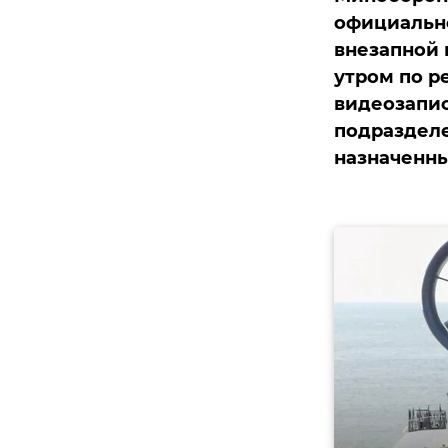
официально
внезапной 
утром по р
видеозапис
подразделе
назначенны