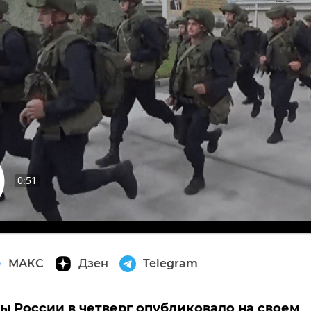
0:51
извести
МАКС
Дзен
Telegram
 России в четверг опубликовало на своем