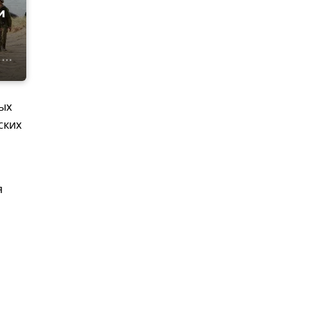
и
ых
ских
я