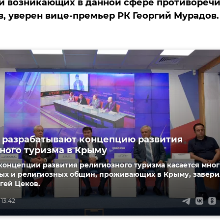
и возникающих в данной сфере противоречи
, уверен вице-премьер РК Георгий Мурадов.
 разрабатывают концепцию развития
ного туризма в Крыму
концепции развития религиозного туризма касается мно
ых и религиозных общин, проживающих в Крыму, завери
гей Цеков.
 13:42