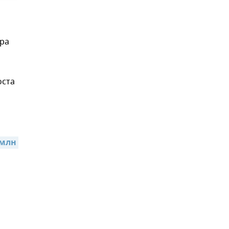
тра
оста
млн 