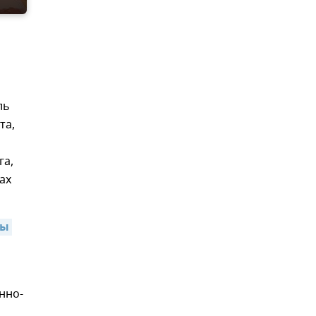
ль
та,
га,
ах
ы 
нно-