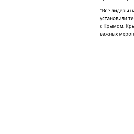
"Все лидеры 
установили те
с Крымом. Кр
важных меропр