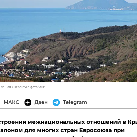
й Лашов
Перейти в фотобанк
МАКС
Дзен
Telegram
строения межнациональных отношений в Кр
талоном для многих стран Евросоюза при