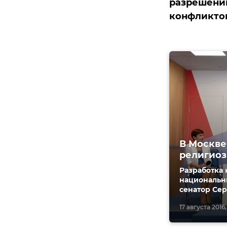
разрешени
конфликтов
В Москве
религиоз
Разработка 
национальн
сенатор Сер
17 августа 2016,