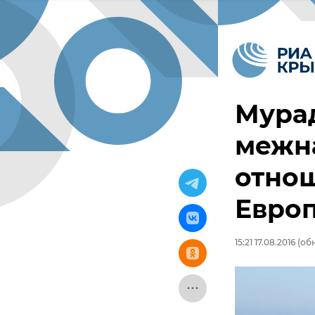
Мура
межн
отнош
Евро
15:21 17.08.2016
(обн