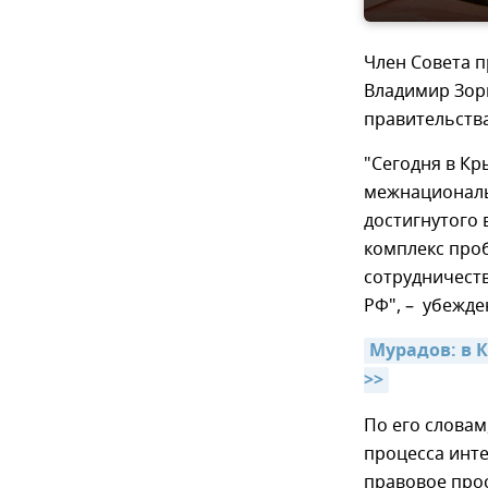
Член Совета 
Владимир Зор
правительства
"Сегодня в К
межнациональ
достигнутого 
комплекс проб
сотрудничеств
РФ", – убежде
Мурадов: в 
>>
По его слова
процесса инт
правовое про