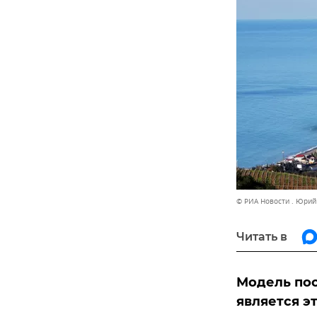
© РИА Новости . Юри
Читать в
Модель по
является э