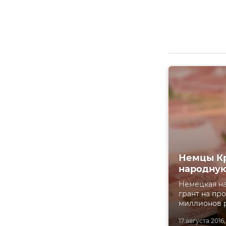
Немцы Кр
народну
Немецкая н
грант на пр
миллионов 
17 августа 2016,