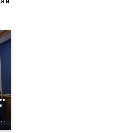
й и
гих
л