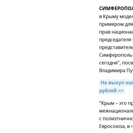
СИМФЕРОПОЛЬ,
в Крыму моде
примером для 
прав национа
председателя
представитель
Симферополь-
сегодня", по
Владимира Пу
На выкуп жи
рублей >>
"Крым – это п
межнациональ
с полиэтнично
Евросоюза, в 