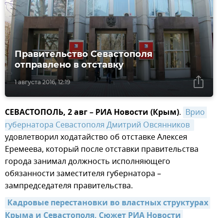
Правительство Севастополя
отправлено в отставку
1 августа 2016, 12:19
СЕВАСТОПОЛЬ, 2 авг – РИА Новости (Крым)
.
Врио 
губернатора Севастополя Дмитрий Овсянников 
удовлетворил ходатайство об отставке Алексея
Еремеева, который после отставки правительства
города занимал должность исполняющего
обязанности заместителя губернатора –
зампредседателя правительства.
Кадровые перестановки во властных структурах 
Крыма и Севастополя. Сюжет РИА Новости 