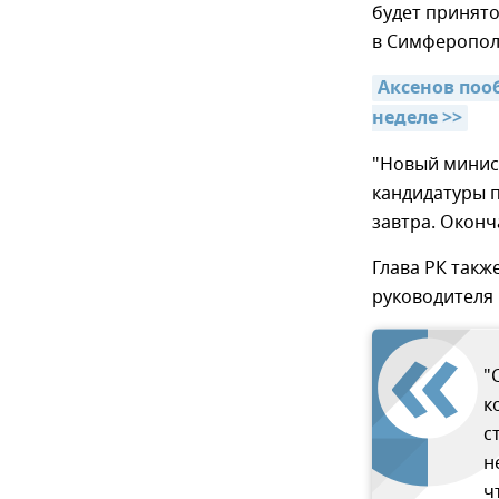
будет принят
в Симферопол
Аксенов поо
неделе >>
"Новый минист
кандидатуры п
завтра. Оконч
Глава РК такж
руководителя
"
к
с
н
ч