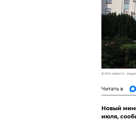
© РИА Новости . Андр
Читать в
Новый мини
июля, сооб