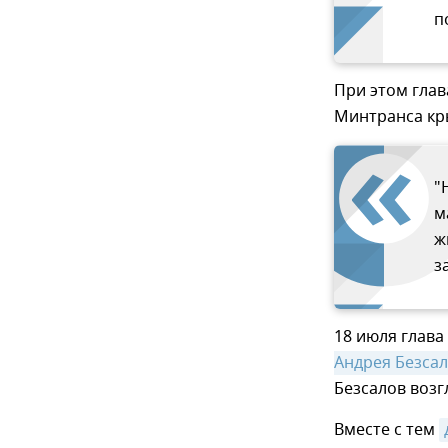
п
При этом глав
Минтранса кр
"
м
ж
з
18 июля глава
Андрея Безса
Безсалов возг
Вместе с тем