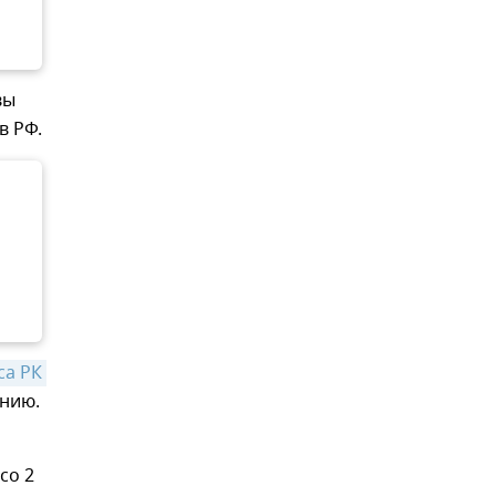
вы
в РФ.
а РК 
анию.
со 2