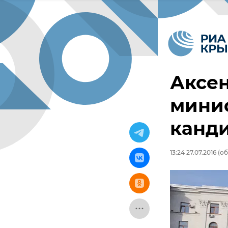
Аксен
минис
канд
13:24 27.07.2016
(об