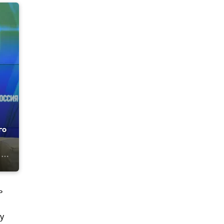
го
ь
у