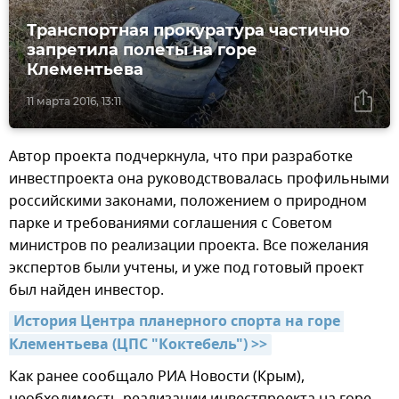
Транспортная прокуратура частично
запретила полеты на горе
Клементьева
11 марта 2016, 13:11
Автор проекта подчеркнула, что при разработке
инвестпроекта она руководствовалась профильными
российскими законами, положением о природном
парке и требованиями соглашения с Советом
министров по реализации проекта. Все пожелания
экспертов были учтены, и уже под готовый проект
был найден инвестор.
История Центра планерного спорта на горе 
Клементьева (ЦПС "Коктебель") >>
Как ранее сообщало РИА Новости (Крым),