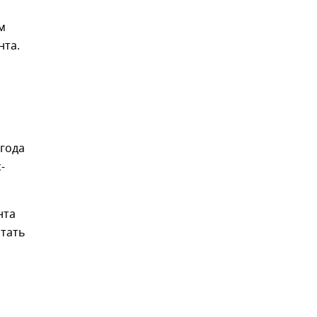
м
нта.
 года
-
нта
тать