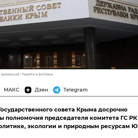
м Креминский
Перейти в фотобанк
МАКС
Дзен
Telegram
Государственного совета Крыма досрочно
 полномочия председателя комитета ГС РК
олитике, экологии и природным ресурсам 