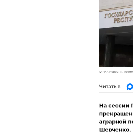
© РИА Новости . Арте
Читать в
На сессии 
прекращены
аграрной п
Шевченко.