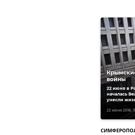
Крымские
войны
22 июня в Р
началась Ве
унесли жизн
22 июня 2016, 11
СИМФЕРОПОЛЬ