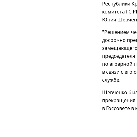
Республики К
комитета ГС Р
Юрия Шевченк
"Решением че
досрочно пре
замещающего 
председателя 
по аграрной п
в связи с его
службе.
Шевченко был 
прекращения 
в Госсовете в 